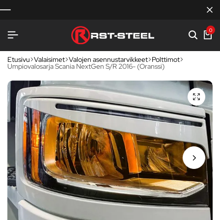
0
Etusivu
Valaisimet
Valojen asennustarvikkeet
Polttimot
Umpiovalosarja Scania NextGen S/R 2016- (Oranssi)