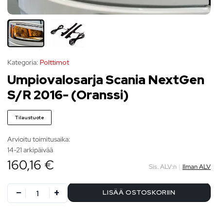
Kategoria:
Polttimot
Umpiovalosarja Scania NextGen
S/R 2016- (Oranssi)
Tilaustuote
Arvioitu toimitusaika:
14-21 arkipäivää
160,16 €
Sis. ALV:n
|
Ilman ALV
LISÄÄ OSTOSKORIIN