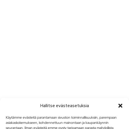
Hallitse evästeasetuksia
Käytämme evästeitä parantamaan sivuston toiminnallisuuksiin, parempaan
asiakaskokemukseen, kohdennettuun mainontaan ja kaupankäynnin
seurantaan. Ilman evästeitä emme pysty tarjoamaan parasta mahdollista