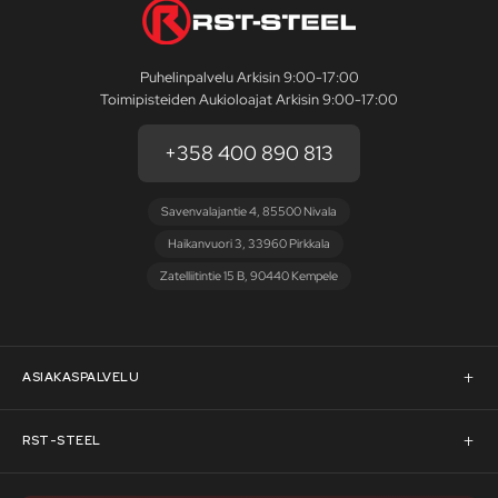
Puhelinpalvelu Arkisin 9:00-17:00
Toimipisteiden Aukioloajat Arkisin 9:00-17:00
+358 400 890 813
Savenvalajantie 4, 85500 Nivala
Haikanvuori 3, 33960 Pirkkala
Zatelliitintie 15 B, 90440 Kempele
ASIAKASPALVELU
Asiakaspalvelu
RST-STEEL
Pyydä tarjous