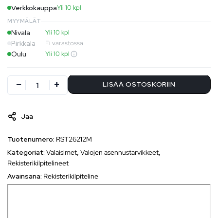
Verkkokauppa
Yli 10 kpl
MYYMÄLÄT
Nivala
Yli 10 kpl
Pirkkala
Ei varastossa
Oulu
Yli 10 kpl
LISÄÄ OSTOSKORIIN
Jaa
Tuotenumero:
RST26212M
Kategoriat:
Valaisimet
,
Valojen asennustarvikkeet
,
Rekisterikilpitelineet
Avainsana:
Rekisterikilpiteline