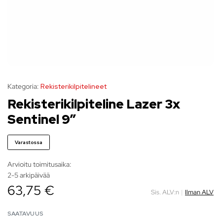
Kategoria:
Rekisterikilpitelineet
Rekisterikilpiteline Lazer 3x
Sentinel 9″
Varastossa
Arvioitu toimitusaika:
2-5 arkipäivää
63,75 €
Sis. ALV:n
|
Ilman ALV
SAATAVUUS