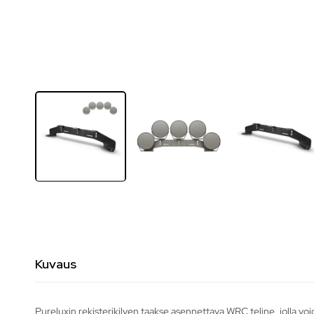
Kuvaus
Pureluxin rekisterikilven taakse asennettava WRC teline, jolla voi