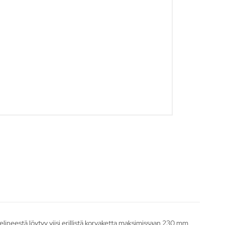
elineestä löytyy viisi erillistä korvaketta maksimissaan 230 mm