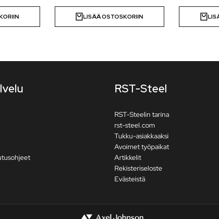
KORIIN
LISÄÄ OSTOSKORIIN
LIS
lvelu
RST-Steel
RST-Steelin tarina
rst-steel.com
Tukku-asiakkaaksi
Avoimet työpaikat
utusohjeet
Artikkelit
Rekisteriseloste
Evästeistä