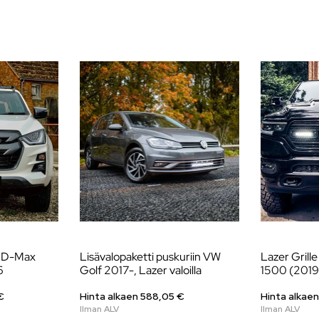
zu D-Max
Lisävalopaketti puskuriin VW
Lazer Grill
6
Golf 2017-, Lazer valoilla
1500 (201
€
Hinta alkaen
588,05
€
Hinta alkae