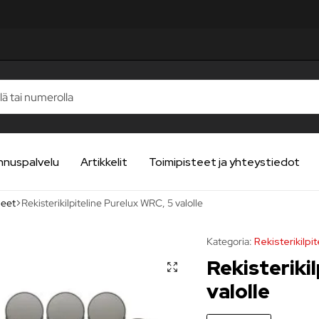
ELUA
ELUA
ELUA
ELUA
ELUA
nnuspalvelu
Artikkelit
Toimipisteet ja yhteystiedot
neet
Rekisterikilpiteline Purelux WRC, 5 valolle
Kategoria:
Rekisterikilpi
Rekisteriki
valolle