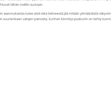
mahtuvat tähän malliin suoraan.
 asennuksesta tulee siisti eikä telineestä jää mitään ylimääräistä näkyvii
ään suurienkaan valojen painosta, kunhan kiinnitys puskuriin on tehty kunno