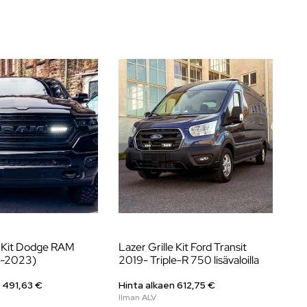
e Kit Dodge RAM
Lazer Grille Kit Ford Transit
Li
9-2023)
2019- Triple-R 750 lisävaloilla
Hil
n
491,63
€
Hinta alkaen
612,75
€
Hi