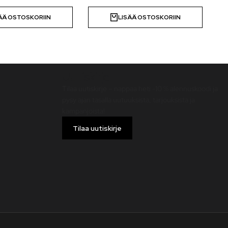
ÄÄ OSTOSKORIIN
LISÄÄ OSTOSKORIIN
Uutiskirje
Tilaa uutiskirje – nappaa heti -10 % alennuskoodi ja
pysy ajan tasalla uutuuksista, tarjouksista ja
kampanjoista!
Tilaa uutiskirje