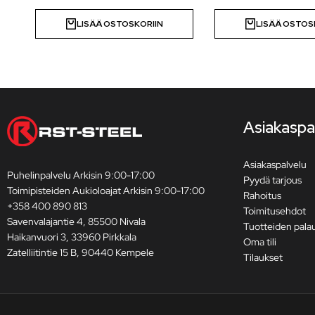
LISÄÄ OSTOSKORIIN
LISÄÄ OSTOS
Asiakaspa
Asiakaspalvelu
Puhelinpalvelu Arkisin 9:00-17:00
Pyydä tarjous
Toimipisteiden Aukioloajat Arkisin 9:00-17:00
Rahoitus
+358 400 890 813
Toimitusehdot
Savenvalajantie 4, 85500 Nivala
Tuotteiden pala
Haikanvuori 3, 33960 Pirkkala
Oma tili
Zatelliitintie 15 B, 90440 Kempele
Tilaukset