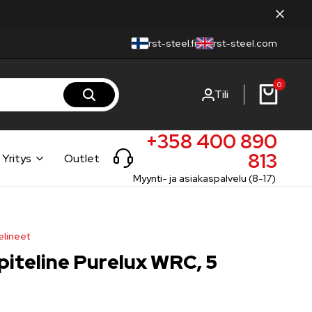
rst-steel.fi
rst-steel.com
0
Tili
+358 400 890
813
Yritys
Outlet
Myynti- ja asiakaspalvelu (8-17)
telineet
lpiteline Purelux WRC, 5