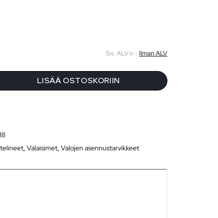
Sis. ALV:n
|
Ilman ALV
LISÄÄ OSTOSKORIIN
18
itelineet
,
Valaisimet
,
Valojen asennustarvikkeet