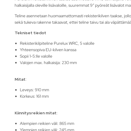
halkaisijalla oleville lisävaloille, suuremmat 9″ pyöreät lisävalot 
Teline asennetaan huomaamattomasti rekisterikilven taakse, jolloin
sekä tukeva rakenne takaavat, ettei teline taivu tai ala väpättäm
Tekniset tiedot
Rekisterikilpiteline Purelux WRC, 5 valolle
Yhteensopiva EU-kilven kanssa
Sopii 1-5:lle valolle
Valojen max. halkaisija: 230 mm
Mitat
:
Leveys: 910 mm
Korkeus: 161 mm
Kiinnitysreikien mitat:
Alempien reikien väli: 865 mm
Ylempien reikien väli: 245 mm