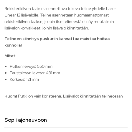
Rekisterikilven taakse asennettava tukeva teline yhdelle Lazer
Linear 12 lisävalolle. Teline asennetaan huomaamattomasti
rekisterikilven taakse, jolloin itse telineestä ei näy muuta kuin
lisävalon korvakkeet, joihin lisävalo kiinnitetään.
Telineen kiinnitys puskuriin kannattaa muistaa hoitaa
kunnolla!
Mitat:
Putken leveys: 550 mm
Taustalevyn leveys: 431 mm
Korkeus: 121 mm
Huom!
Putki on vain koristeena. Lisävalot kiinnitetään telineosaan
Sopii ajoneuvoon