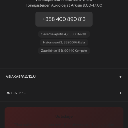
Toimipisteiden Aukioloajat Arkisin 9:00-17:00
+358 400 890 813
Savenvalajantie 4, 85500 Nivala
Haikanvuori 3, 33960 Pirkkala
Zatelliitintie 15 B, 90440 Kempele
ASIAKASPALVELU
Asiakaspalvelu
RST-STEEL
Pyydä tarjous
RST-Steelin tarina
Uutiskirje
Rahoitus
rst-steel.com
Tilaa uutiskirje – nappaa heti -10 % alennuskoodi ja pysy ajan