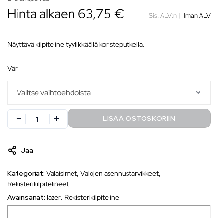
Hinta alkaen 63,75 €
Sis. ALV:n
|
Ilman ALV
Näyttävä kilpiteline tyylikkäällä koristeputkella.
väri
LISÄÄ OSTOSKORIIN
Jaa
Kategoriat:
Valaisimet
,
Valojen asennustarvikkeet
,
Rekisterikilpitelineet
Avainsanat:
lazer
,
Rekisterikilpiteline