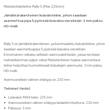
Rekisterikilpiteline Rally 5 (Max 225mm)
Jämäkkärakenteinen lisävaloteline, johon saadaan
asennettua jopa 5 pyöreää lisävaloa vierekkäin. 3 mm paksu
HD-malli.
Rally 5 on jämäkkärakenteinen, pulverimaalattu lisävaloteline, johon
saadaan asennettuajopa 5 pyöreää lisävaloa vierekkäin.
Erinomainen ratkaisu sellaisiin asennuskohteisiin, joissa tarvitaan
mahdollisimman paljon valoa! Rekisterikilven taakse asennettava
teline helpottaa huomattavasti lisävalojen asennusta. 3 mm paksu
HD-malli.
Asennusreikien välinen etäisyys on 230 mm.
Tekniset tiedot
Lisävalon MAX koko: 225 mm
Asennusreikien välinen etäisyys keskeltä mitattuna: 230 mm
Paksuus: 3 mm