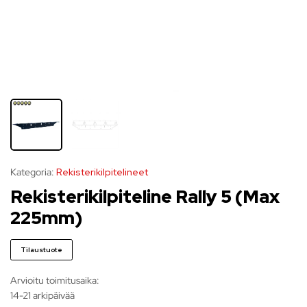
Kategoria:
Rekisterikilpitelineet
Rekisterikilpiteline Rally 5 (Max
225mm)
Tilaustuote
Arvioitu toimitusaika:
14-21 arkipäivää