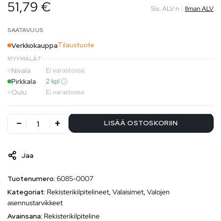
51,79 €
Sis. ALV:n
|
Ilman ALV
SAATAVUUS
Verkkokauppa
Tilaustuote
MYYMÄLÄT
Nivala
Ei varastossa
Pirkkala
2 kpl
Oulu
Ei varastossa
LISÄÄ OSTOSKORIIN
Jaa
Tuotenumero:
6085-0007
Kategoriat:
Rekisterikilpitelineet
,
Valaisimet
,
Valojen
asennustarvikkeet
Avainsana:
Rekisterikilpiteline