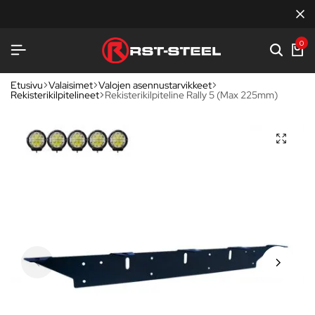
ST-STEEL
ST-STEEL
ST-STEEL
KOTIMAISTA LAATUA
KOTIMAISTA LAATUA
KOTIMAISTA LAATUA
TERÄKSENLUJAA VARUS
TERÄKSENLUJAA VARUS
TERÄKSENLUJAA VARUS
0
Etusivu
Valaisimet
Valojen asennustarvikkeet
Rekisterikilpitelineet
Rekisterikilpiteline Rally 5 (Max 225mm)