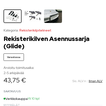
Kategoria:
Rekisterikilpitelineet
Rekisterikilven Asennussarja
(Glide)
Varastossa
Arvioitu toimitusaika:
2-5 arkipäivää
43,75 €
Sis. ALV:n
|
Ilman ALV
SAATAVUUS
Verkkokauppa
Yli 10 kpl
MYYMÄLÄT