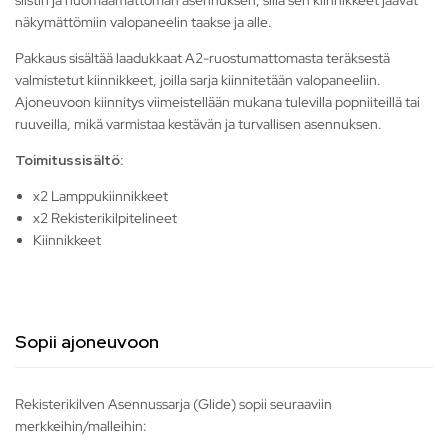
siistin ja huomaamattoman asennuksen, sillä sen kiinnikkeet jäävät
näkymättömiin valopaneelin taakse ja alle.
Pakkaus sisältää laadukkaat A2-ruostumattomasta teräksestä
valmistetut kiinnikkeet, joilla sarja kiinnitetään valopaneeliin.
Ajoneuvoon kiinnitys viimeistellään mukana tulevilla popniiteillä tai
ruuveilla, mikä varmistaa kestävän ja turvallisen asennuksen.
Toimitussisältö:
x2 Lamppukiinnikkeet
x2 Rekisterikilpitelineet
Kiinnikkeet
Sopii ajoneuvoon
Rekisterikilven Asennussarja (Glide) sopii seuraaviin
merkkeihin/malleihin: