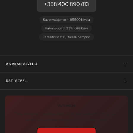
+358 400 890 813
Savenvalajantie 4, 85500 Nivala
Haikanvuori 3, 33960 Pirkkala
Zatelliitintie 15 B, 90440 Kempele
ASIAKASPALVELU
Asiakaspalvelu
RST-STEEL
Pyydä tarjous
RST-Steelin tarina
Uutiskirje
Rahoitus
rst-steel.com
Tilaa uutiskirje – nappaa heti -10 % alennuskoodi ja pysy ajan
tasalla uutuuksista, tarjouksista ja kampanjoista!
Toimitusehdot
Tukku-asiakkaaksi