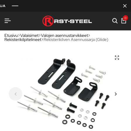
0
Etusivu
Valaisimet
Valojen asennustarvikkeet
Rekisterikilpitelineet
Rekisterikilven Asennussarja (Glide)