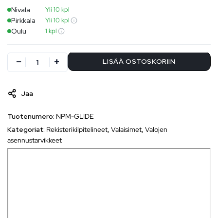
Nivala
Yli 10 kpl
Pirkkala
Yli 10 kpl
Oulu
1 kpl
LISÄÄ OSTOSKORIIN
Jaa
Tuotenumero:
NPM-GLIDE
Kategoriat:
Rekisterikilpitelineet
,
Valaisimet
,
Valojen
asennustarvikkeet