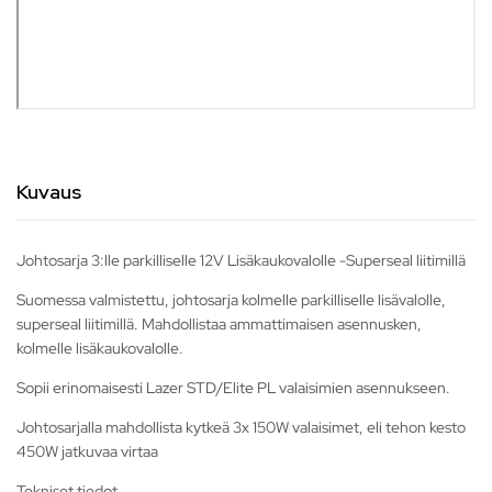
Kuvaus
Johtosarja 3:lle parkilliselle 12V Lisäkaukovalolle -Superseal liitimillä
Suomessa valmistettu, johtosarja kolmelle parkilliselle lisävalolle,
superseal liitimillä. Mahdollistaa ammattimaisen asennusken,
kolmelle lisäkaukovalolle.
Sopii erinomaisesti Lazer STD/Elite PL valaisimien asennukseen.
Johtosarjalla mahdollista kytkeä 3x 150W valaisimet, eli tehon kesto
450W jatkuvaa virtaa
Tekniset tiedot