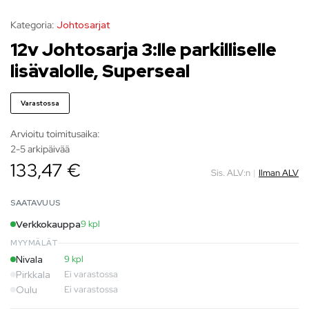
Kategoria:
Johtosarjat
12v Johtosarja 3:lle parkilliselle
lisävalolle, Superseal
Varastossa
Arvioitu toimitusaika:
2-5 arkipäivää
133,47 €
Sis. ALV:n
|
Ilman ALV
SAATAVUUS
Verkkokauppa
9 kpl
MYYMÄLÄT
Nivala
9 kpl
Pirkkala
Ei varastossa
Oulu
Ei varastossa