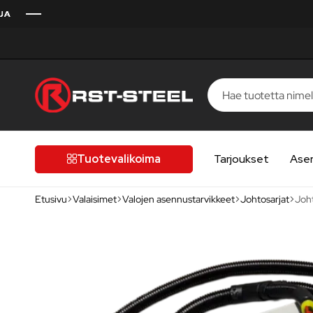
RST-
Kotimaista
Steel
laatua,
laatutietoiselle
Tuotevalikoima
Tarjoukset
Ase
autoilijalle
Etusivu
Valaisimet
Valojen asennustarvikkeet
Johtosarjat
Joht