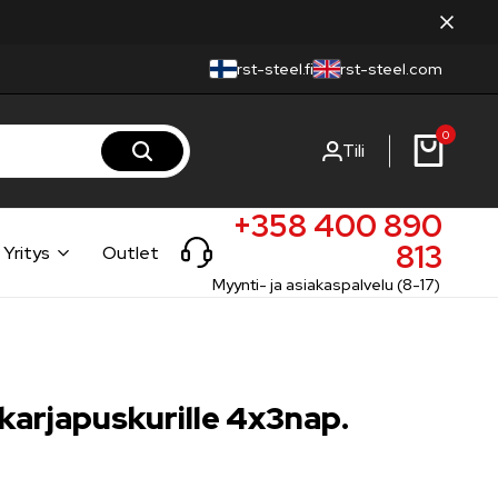
rst-steel.fi
rst-steel.com
0
Tili
+358 400 890
813
Yritys
Outlet
Myynti- ja asiakaspalvelu (8-17)
karjapuskurille 4x3nap.