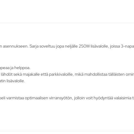
en asennukseen. Sarja soveltuu jopa neljälle 250W lisävalolle, joissa 3-napai
peaa ja helppoa.
 lähdöt sekä majakalle että parkkivaloille, mikä mahdollistaa tälläisten o
in lisävalolle.
li varmistaa optimaalisen virransyötön, jolloin voit hyödyntää valaisimia tä