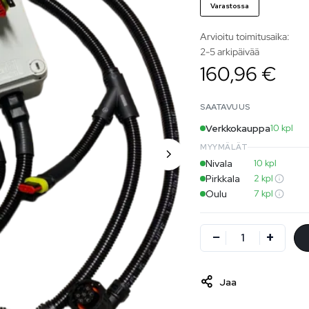
Varastossa
Arvioitu toimitusaika:
2-5 arkipäivää
160,96 €
SAATAVUUS
Verkkokauppa
10 kpl
MYYMÄLÄT
Nivala
10 kpl
Pirkkala
2 kpl
Oulu
7 kpl
Jaa