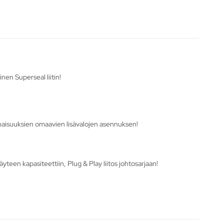
nen Superseal liitin!
minaisuuksien omaavien lisävalojen asennuksen!
yteen kapasiteettiin, Plug & Play liitos johtosarjaan!