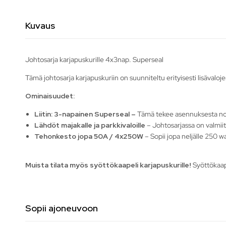
Kuvaus
Johtosarja karjapuskurille 4x3nap. Superseal
Tämä johtosarja karjapuskuriin on suunniteltu erityisesti lisävaloj
Ominaisuudet:
Liitin: 3-napainen Superseal –
Tämä tekee asennuksesta no
Lähdöt majakalle ja parkkivaloille
– Johtosarjassa on valmiit
Tehonkesto jopa 50A / 4x250W
– Sopii jopa neljälle 250 wat
Muista tilata myös syöttökaapeli karjapuskurille!
Syöttökaape
Sopii ajoneuvoon