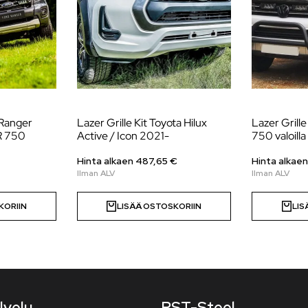
 Ranger
Lazer Grille Kit Toyota Hilux
Lazer Grill
R 750
Active / Icon 2021-
750 valoilla
Hinta alkaen
487,65
€
Hinta alkae
KORIIN
LISÄÄ OSTOSKORIIN
LIS
lvelu
RST-Steel