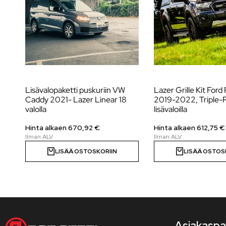
Lisävalopaketti puskuriin VW
Lazer Grille Kit Ford
Caddy 2021- Lazer Linear 18
2019-2022, Triple-
valolla
lisävaloilla
Hinta alkaen
670,92
€
Hinta alkaen
612,75
€
LISÄÄ OSTOSKORIIN
LISÄÄ OSTOS
Asiakaspa