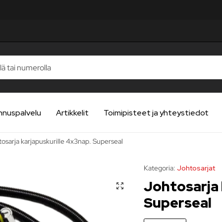
nnuspalvelu
Artikkelit
Toimipisteet ja yhteystiedot
osarja karjapuskurille 4x3nap. Superseal
Kategoria:
Johtosarjat
Johtosarja 
Superseal