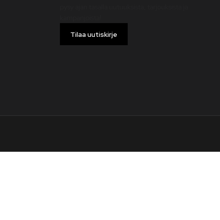
pysy ajan tasalla uutuuksista, tarjouksista ja
kampanjoista!
Tilaa uutiskirje