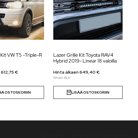
e Kit VW T5 -Triple-R
Lazer Grille Kit Toyota RAV4
Laz
Hybrid 2019- Linear 18 valoilla
20
n
612,75
€
Hinta alkaen
649,40
€
Hi
ÄÄ OSTOSKORIIN
LISÄÄ OSTOSKORIIN
Uutiskirje
Tilaa uutiskirje – nappaa heti -10 % alennuskoodi ja