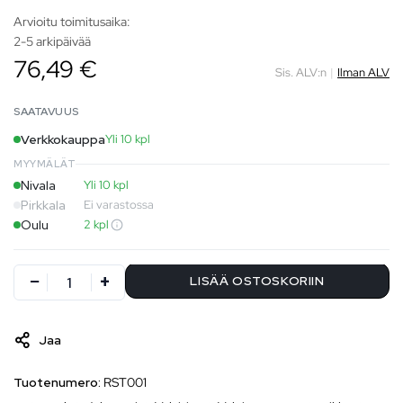
Arvioitu toimitusaika:
2-5 arkipäivää
76,49 €
Sis. ALV:n
|
Ilman ALV
SAATAVUUS
Verkkokauppa
Yli 10 kpl
MYYMÄLÄT
Nivala
Yli 10 kpl
Pirkkala
Ei varastossa
Oulu
2 kpl
LISÄÄ OSTOSKORIIN
Jaa
Tuotenumero:
RST001