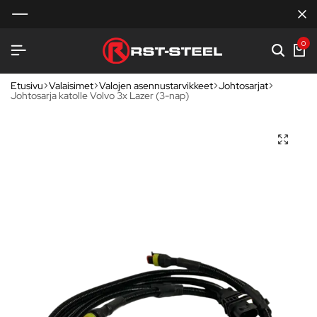
0
Etusivu
Valaisimet
Valojen asennustarvikkeet
Johtosarjat
Johtosarja katolle Volvo 3x Lazer (3-nap)