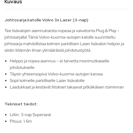
Kuvaus
Johtosarja katolle Volvo 3x Lazer (3-nap)
Tee lisävalojen asennuksesta nopeaa ja vaivatonta Plug & Play -
johtosarjalla! Tämä Volvo-kuorma-autojen katolle suunniteltu
johtosarja mahdollistaa kolmen parkillisen Lazer lisävalon helpon ja
siistin liitännän ilman ylimääräistä johdotustyötä.
Helppo ja nopea asennus – ei tarvetta monimutkaiselle
johdotukselle
Täysin yhteensopiva Volvo-kuorma-autojen kanssa
Sopii kolmelle parkilliselle Lazer lisävalolle
Laadukkaat ja kestävät liitokset takaavat pitkäikäisen toiminnan
Tekniset tiedot:
Liitin: 3-nap Superseal
Pituus: 1.6m