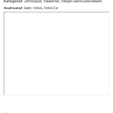
Kategoriat:
Johtosarjat
,
Valaisimet
,
Valojen asennustarvikkeet
Avainsanat:
lazer
,
Volvo
,
Volvo Ce