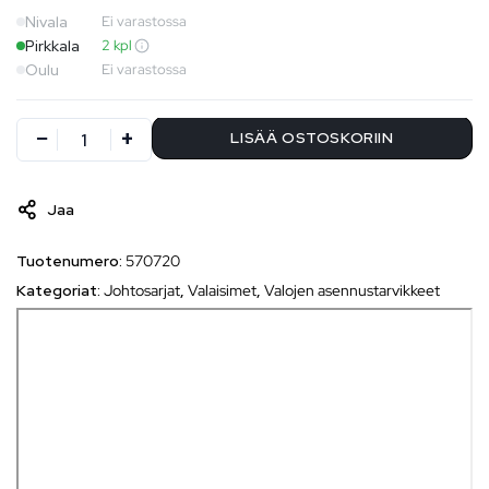
Nivala
Ei varastossa
Pirkkala
2 kpl
Oulu
Ei varastossa
LISÄÄ OSTOSKORIIN
Jaa
Tuotenumero:
570720
Kategoriat:
Johtosarjat
,
Valaisimet
,
Valojen asennustarvikkeet