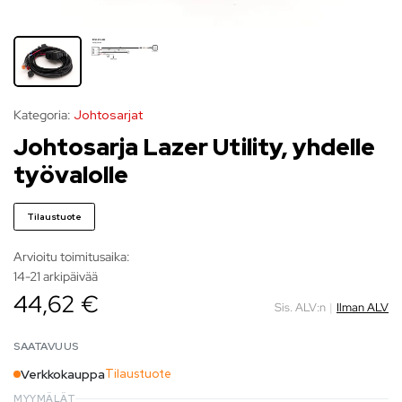
Kategoria:
Johtosarjat
Johtosarja Lazer Utility, yhdelle
työvalolle
Tilaustuote
Arvioitu toimitusaika:
14-21 arkipäivää
44,62 €
Sis. ALV:n
|
Ilman ALV
SAATAVUUS
Verkkokauppa
Tilaustuote
MYYMÄLÄT