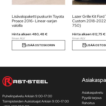
Lisävalopaketti puskuriin Toyota
Lazer Grille Kit Ford 
Proace 2016- Linear-sarjan
Custom 2018-2022 
valoilla
750)
Hinta alkaen
480,48
€
Hinta alkaen
612,75
€
LISÄÄ OSTOSKORIIN
LISÄÄ OSTOS
Asiakaspa
Asiakaspalvelu
Puhelinpalvelu Arkisin 9:00-17:00
Pyydä tarjous
Toimipisteiden Aukioloajat Arkisin 9:00-17:00
Rahoitus