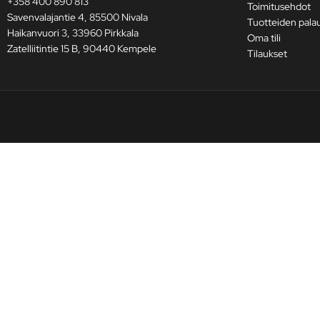
+358 400 890 813
Toimitusehdot
Savenvalajantie 4, 85500 Nivala
Tuotteiden pala
Haikanvuori 3, 33960 Pirkkala
Oma tili
Zatelliitintie 15 B, 90440 Kempele
Tilaukset