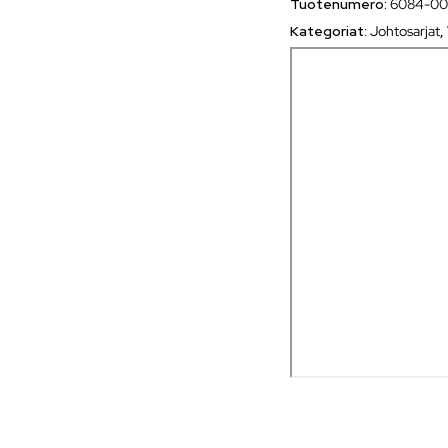
Tuotenumero:
6084-00
Kategoriat:
Johtosarjat
,