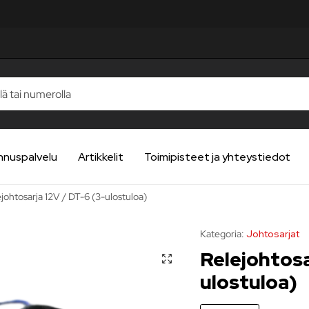
nnuspalvelu
Artikkelit
Toimipisteet ja yhteystiedot
johtosarja 12V / DT-6 (3-ulostuloa)
Kategoria:
Johtosarjat
Relejohtosa
ulostuloa)