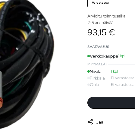
Varastossa
Arvioitu toimitusaika:
2-5 arkipäivää
93,15 €
SAATAVUUS
Verkkokauppa
1 kpl
MYYMÄLÄT
Nivala
1 kpl
Pirkkala
Ei varastossa
Oulu
Ei varastossa
Jaa