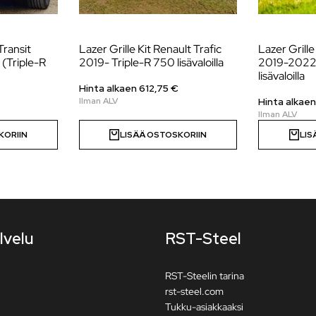
Transit
Lazer Grille Kit Renault Trafic
Lazer Grille
(Triple-R
2019- Triple-R 750 lisävaloilla
2019-2022,
lisävaloilla
Hinta alkaen
612,75
€
Hinta alkae
KORIIN
LISÄÄ OSTOSKORIIN
LIS
lvelu
RST-Steel
RST-Steelin tarina
rst-steel.com
Tukku-asiakkaaksi