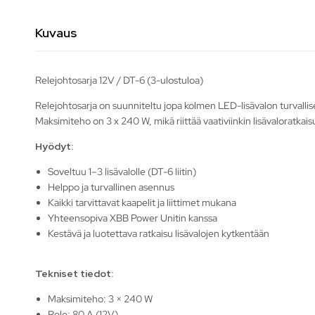
Kuvaus
Relejohtosarja 12V / DT-6 (3-ulostuloa)
Relejohtosarja on suunniteltu jopa kolmen LED-lisävalon turvallis
Maksimiteho on 3 x 240 W, mikä riittää vaativiinkin lisävaloratkais
Hyödyt:
Soveltuu 1–3 lisävalolle (DT-6 liitin)
Helppo ja turvallinen asennus
Kaikki tarvittavat kaapelit ja liittimet mukana
Yhteensopiva XBB Power Unitin kanssa
Kestävä ja luotettava ratkaisu lisävalojen kytkentään
Tekniset tiedot:
Maksimiteho: 3 × 240 W
Rele: 80 A (12V)