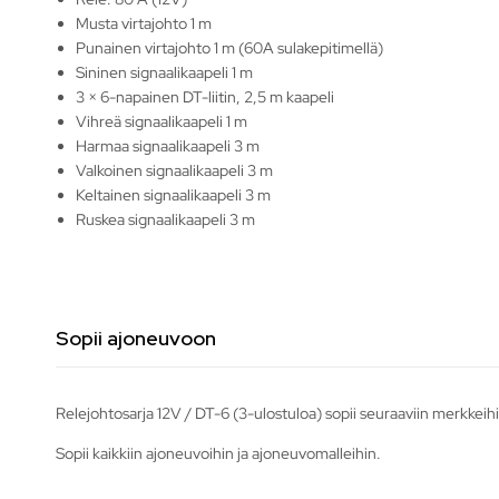
Musta virtajohto 1 m
Punainen virtajohto 1 m (60A sulakepitimellä)
Sininen signaalikaapeli 1 m
3 × 6-napainen DT-liitin, 2,5 m kaapeli
Vihreä signaalikaapeli 1 m
Harmaa signaalikaapeli 3 m
Valkoinen signaalikaapeli 3 m
Keltainen signaalikaapeli 3 m
Ruskea signaalikaapeli 3 m
Sopii ajoneuvoon
Relejohtosarja 12V / DT-6 (3-ulostuloa) sopii seuraaviin merkkeihi
Sopii kaikkiin ajoneuvoihin ja ajoneuvomalleihin.