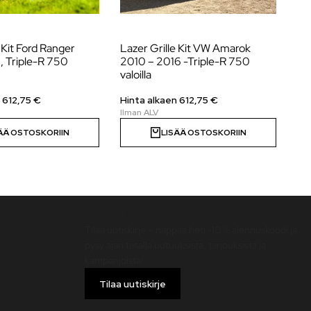
 Kit Ford Ranger
Lazer Grille Kit VW Amarok
La
 Triple-R 750
2010 – 2016 -Triple-R 750
15
valoilla
Hi
n
612,75
€
Hinta alkaen
612,75
€
ÄÄ OSTOSKORIIN
LISÄÄ OSTOSKORIIN
Uutiskirje
Tilaa uutiskirje – nappaa heti -10 % alennuskoodi ja
pysy ajan tasalla uutuuksista, tarjouksista ja
kampanjoista!
Tilaa uutiskirje