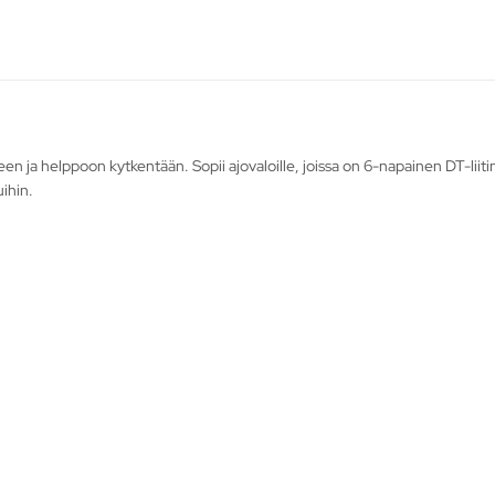
een ja helppoon kytkentään. Sopii ajovaloille, joissa on 6-napainen DT-lii
uihin.