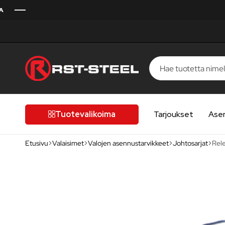
RST-
Kotimaista
Steel
laatua,
laatutietoiselle
Tuotevalikoima
Tarjoukset
Ase
autoilijalle
Etusivu
Valaisimet
Valojen asennustarvikkeet
Johtosarjat
Rele