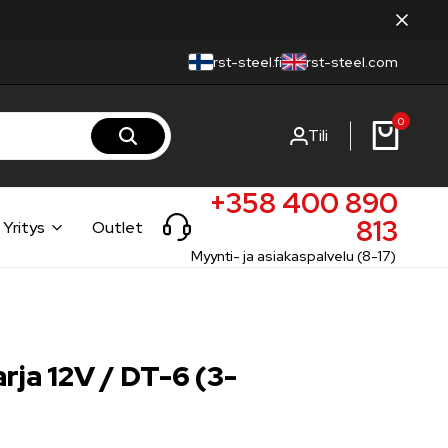
rst-steel.fi
rst-steel.com
0
Tili
+358 400 890
813
Yritys
Outlet
Myynti- ja asiakaspalvelu (8-17)
rja 12V / DT-6 (3-