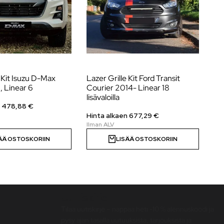
e Kit Isuzu D-Max
Lazer Grille Kit Ford Transit
La
 Linear 6
Courier 2014- Linear 18
Hyb
lisävaloilla
n
478,88
€
Hi
Hinta alkaen 677,29 €
ÄÄ OSTOSKORIIN
LISÄÄ OSTOSKORIIN
Uutiskirje
Tilaa uutiskirje – nappaa heti -10 % alennuskoodi ja
pysy ajan tasalla uutuuksista, tarjouksista ja