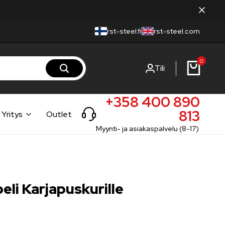
rst-steel.fi
rst-steel.com
0
Tili
+358 400 890
813
Yritys
Outlet
Myynti- ja asiakaspalvelu (8-17)
li Karjapuskurille