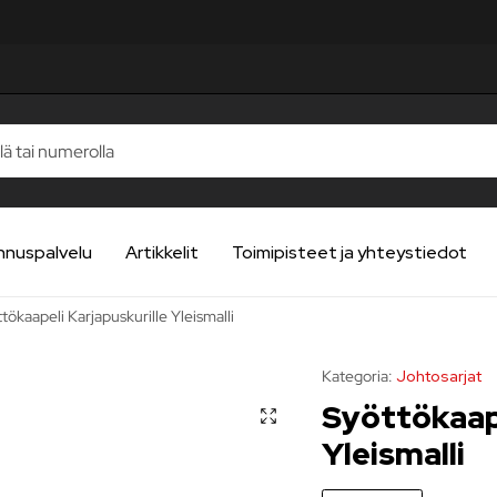
nnuspalvelu
Artikkelit
Toimipisteet ja yhteystiedot
tökaapeli Karjapuskurille Yleismalli
Kategoria:
Johtosarjat
Syöttökaape
Yleismalli