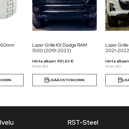
 Ø 60mm
Lazer Grille Kit Dodge RAM
Lazer Grill
1500 (2019-2023)
2021-2022,
Hinta alkaen
491,63
€
Hinta alkae
KORIIN
LISÄÄ OSTOSKORIIN
LIS
lvelu
RST-Steel