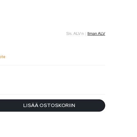
Sis. ALV:n
|
Ilman ALV
ote
LISÄÄ OSTOSKORIIN