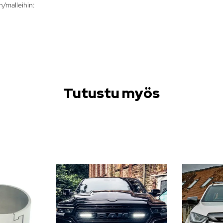
n/malleihin:
Tutustu myös