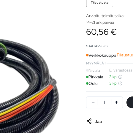
Tilaustuote
Arvioitu toimitusaika:
14-21 arkipäivää
60,56 €
SAATAVUUS
Verkkokauppa
Tilaustu
MYYMÄLÄT
Nivala
Ei varastossa
Pirkkala
3 kpl
Oulu
3 kpl
Jaa