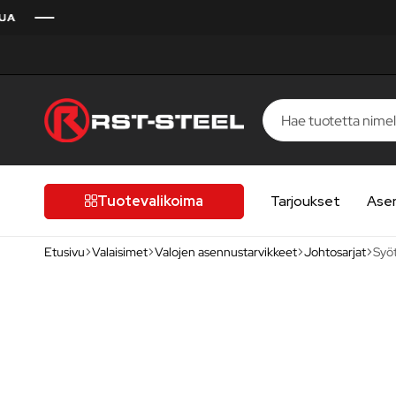
RST-
Kotimaista
Steel
laatua,
laatutietoiselle
Tuotevalikoima
Tarjoukset
Ase
autoilijalle
Etusivu
Valaisimet
Valojen asennustarvikkeet
Johtosarjat
Syöt