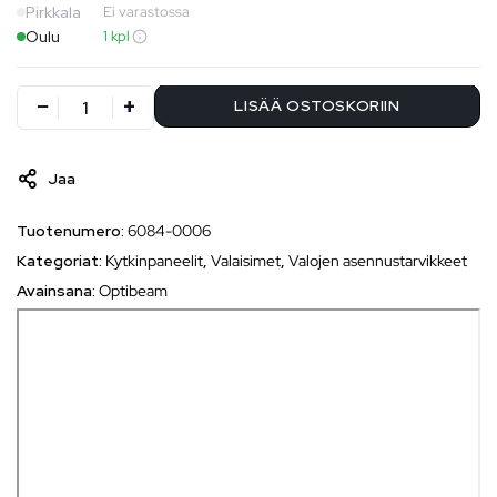
Pirkkala
Ei varastossa
Oulu
1 kpl
LISÄÄ OSTOSKORIIN
Jaa
Tuotenumero:
6084-0006
Kategoriat:
Kytkinpaneelit
,
Valaisimet
,
Valojen asennustarvikkeet
Avainsana:
Optibeam