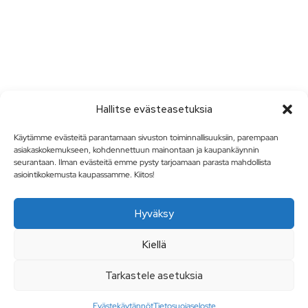
Hallitse evästeasetuksia
Käytämme evästeitä parantamaan sivuston toiminnallisuuksiin, parempaan
asiakaskokemukseen, kohdennettuun mainontaan ja kaupankäynnin
seurantaan. Ilman evästeitä emme pysty tarjoamaan parasta mahdollista
asiointikokemusta kaupassamme. Kiitos!
Hyväksy
Kiellä
Tarkastele asetuksia
Evästekäytännöt
Tietosuojaseloste