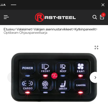
0
Etusivu
Valaisimet
Valojen asennustarvikkeet
Kytkinpaneelit
Optibeam Ohjauspaneelisarja