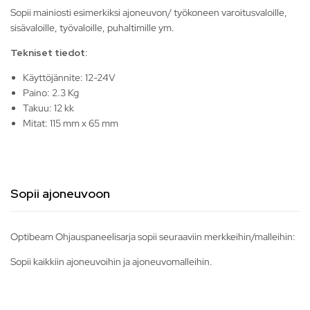
Sopii mainiosti esimerkiksi ajoneuvon/ työkoneen varoitusvaloille,
sisävaloille, työvaloille, puhaltimille ym.
Tekniset tiedot:
Käyttöjännite: 12-24V
Paino: 2.3 Kg
Takuu: 12 kk
Mitat: 115 mm x 65 mm
Sopii ajoneuvoon
Optibeam Ohjauspaneelisarja sopii seuraaviin merkkeihin/malleihin:
Sopii kaikkiin ajoneuvoihin ja ajoneuvomalleihin.