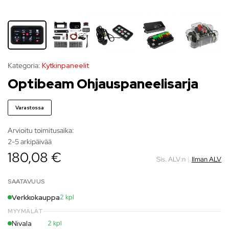
Kategoria:
Kytkinpaneelit
Optibeam Ohjauspaneelisarja
Varastossa
Arvioitu toimitusaika:
2-5 arkipäivää
180,08 €
Sis. ALV:n
|
Ilman ALV
SAATAVUUS
Verkkokauppa
2 kpl
MYYMÄLÄT
Nivala
2 kpl