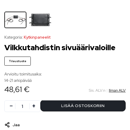
Kategoria:
Kytkinpaneelit
Vilkkutahdistin sivuäärivaloille
Tilaustuote
Arvioitu toimitusaika:
14-21 arkipäivää
48,61 €
Sis. ALV:n
|
Ilman ALV
LISÄÄ OSTOSKORIIN
Jaa