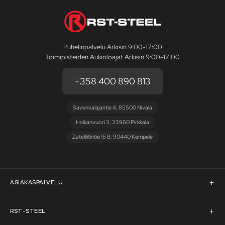
Puhelinpalvelu Arkisin 9:00-17:00
Toimipisteiden Aukioloajat Arkisin 9:00-17:00
+358 400 890 813
Savenvalajantie 4, 85500 Nivala
Haikanvuori 3, 33960 Pirkkala
Zatelliitintie 15 B, 90440 Kempele
ASIAKASPALVELU
Asiakaspalvelu
RST-STEEL