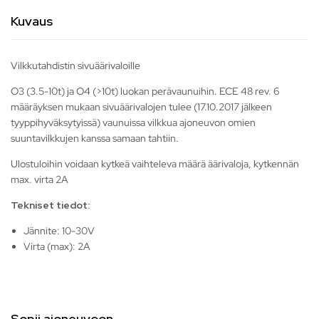
Kuvaus
Vilkkutahdistin sivuäärivaloille
O3 (3.5-10t) ja O4 (>10t) luokan perävaunuihin. ECE 48 rev. 6
määräyksen mukaan sivuäärivalojen tulee (17.10.2017 jälkeen
tyyppihyväksytyissä) vaunuissa vilkkua ajoneuvon omien
suuntavilkkujen kanssa samaan tahtiin.
Ulostuloihin voidaan kytkeä vaihteleva määrä äärivaloja, kytkennän
max. virta 2A
Tekniset tiedot:
Jännite: 10-30V
Virta (max): 2A
Sopii ajoneuvoon