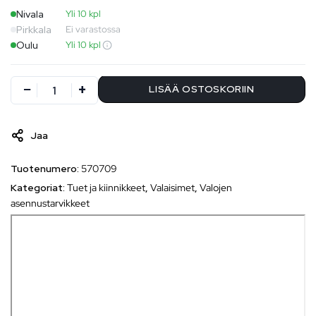
Nivala
Yli 10 kpl
Pirkkala
Ei varastossa
Oulu
Yli 10 kpl
LISÄÄ OSTOSKORIIN
Jaa
Tuotenumero:
570709
Kategoriat:
Tuet ja kiinnikkeet
,
Valaisimet
,
Valojen
asennustarvikkeet