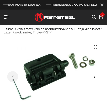
KOTIMAISTA LAATUA
KOTIMAISTA LAATUA
KOTIMAISTA LAATUA
TERÄKSENLUJAA VARUSTELUA
TERÄKSENLUJAA VARUSTELUA
TERÄKSENLUJAA VARUSTELUA
0
Etusivu
Valaisimet
Valojen asennustarvikkeet
Tuet ja kiinnikkeet
Lazer Kiskokiinnike, Triple-R/ST/T