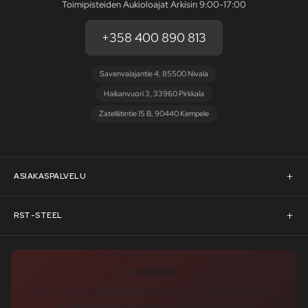
Toimipisteiden Aukioloajat Arkisin 9:00-17:00
+358 400 890 813
Savenvalajantie 4, 85500 Nivala
Haikanvuori 3, 33960 Pirkkala
Zatelliitintie 15 B, 90440 Kempele
ASIAKASPALVELU
Asiakaspalvelu
RST-STEEL
Pyydä tarjous
RST-Steelin tarina
Uutiskirje
Rahoitus
rst-steel.com
Tilaa uutiskirje – nappaa heti -10 % alennuskoodi ja pysy ajan
tasalla uutuuksista, tarjouksista ja kampanjoista!