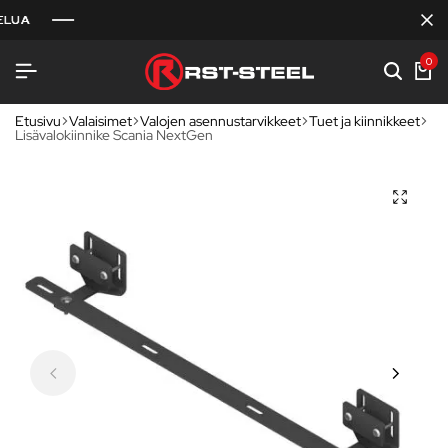
A
A
A
0
Etusivu
Valaisimet
Valojen asennustarvikkeet
Tuet ja kiinnikkeet
Lisävalokiinnike Scania NextGen