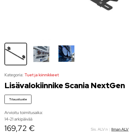
Kategoria:
Tuet ja kiinnikkeet
Lisävalokiinnike Scania NextGen
Tilaustuote
Arvioitu toimitusaika:
14-21 arkipäivää
169,72 €
Sis. ALV:n
|
Ilman ALV