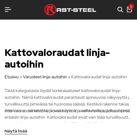
LUJAA VARUSTELUA
LUJAA VARUSTELUA
LUJAA VARUSTELUA
0
Kattovaloraudat linja-
autoihin
Etusivu
»
Varusteet linja-autoihin
»
Kattovaloraudat linja-autoihin
Tästä kategoriasta löydät korkealaatuiset kattovaloraudat linja-
autoihin. Nämä kattovaloraudat parantavat ajoneuvosi näkyvyyttä ja
turvallisuutta pimeässä tai huonossa säässä. Kestävä rakenne takaa,
Asennus on vaivatonta, ja saatavana on useita malleja, jotka sopivat
että valoraudat kestävät kovaa käyttöä ja vaihtelevia sääolosuhteita.
erilaisiin linja-autoihin. Kattovaloraudat eivät vain lisää turvallisuutta,
vaan myös antavat ajoneuvosi ulkonäölle tyylikkään ilmeen.
Näytä lisää