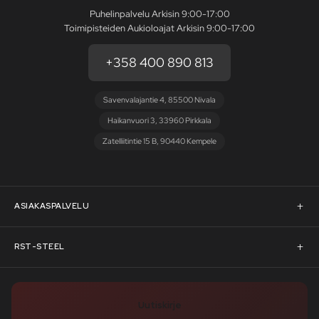
Puhelinpalvelu Arkisin 9:00-17:00
Toimipisteiden Aukioloajat Arkisin 9:00-17:00
+358 400 890 813
Savenvalajantie 4, 85500 Nivala
Haikanvuori 3, 33960 Pirkkala
Zatelliitintie 15 B, 90440 Kempele
ASIAKASPALVELU
Asiakaspalvelu
RST-STEEL
Pyydä tarjous
RST-Steelin tarina
Uutiskirje
Rahoitus