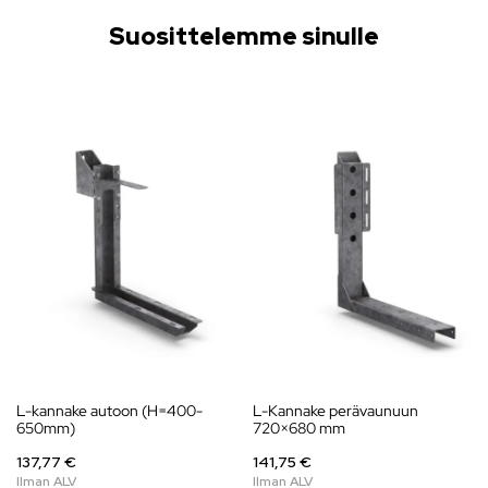
Suosittelemme sinulle
L-kannake autoon (H=400-
L-Kannake perävaunuun
650mm)
720×680 mm
137,77 €
141,75 €