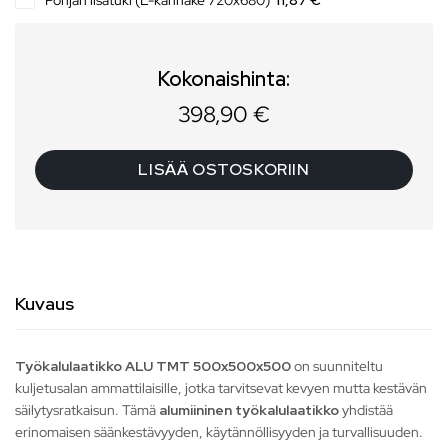
Pohjan lisätuki (L-kannake 720x680)
11,87 €
Kokonaishinta:
398,90
€
LISÄÄ OSTOSKORIIN
Kuvaus
Työkalulaatikko ALU TMT 500x500x500
on suunniteltu
kuljetusalan ammattilaisille, jotka tarvitsevat kevyen mutta kestävän
säilytysratkaisun. Tämä
alumiininen työkalulaatikko
yhdistää
erinomaisen säänkestävyyden, käytännöllisyyden ja turvallisuuden.