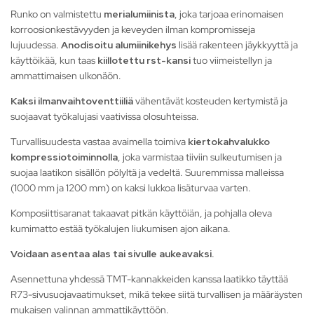
Runko on valmistettu
merialumiinista
, joka tarjoaa erinomaisen
korroosionkestävyyden ja keveyden ilman kompromisseja
lujuudessa.
Anodisoitu alumiinikehys
lisää rakenteen jäykkyyttä ja
käyttöikää, kun taas
kiillotettu rst-kansi
tuo viimeistellyn ja
ammattimaisen ulkonäön.
Kaksi ilmanvaihtoventtiiliä
vähentävät kosteuden kertymistä ja
suojaavat työkalujasi vaativissa olosuhteissa.
Turvallisuudesta vastaa avaimella toimiva
kiertokahvalukko
kompressiotoiminnolla
, joka varmistaa tiiviin sulkeutumisen ja
suojaa laatikon sisällön pölyltä ja vedeltä. Suuremmissa malleissa
(1000 mm ja 1200 mm) on kaksi lukkoa lisäturvaa varten.
Komposiittisaranat takaavat pitkän käyttöiän, ja pohjalla oleva
kumimatto estää työkalujen liukumisen ajon aikana.
Voidaan asentaa alas tai sivulle aukeavaksi.
Asennettuna yhdessä TMT-kannakkeiden kanssa laatikko täyttää
R73-sivusuojavaatimukset, mikä tekee siitä turvallisen ja määräysten
mukaisen valinnan ammattikäyttöön.