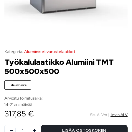
Kategoria:
Alumiiniset varustelaatikot
Työkalulaatikko Alumiini TMT
500x500x500
Tilaustuote
Arvioitu toimitusaika:
14-21 arkipäivää
317,85 €
Sis. ALV:n
|
Ilman ALV
LISÄÄ OSTOSKORIIN