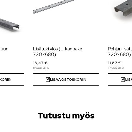
nuun
Lisätuki ylös (L-kannake
Pohjan lisä
720×680)
720×680)
13,47 €
11,87 €
KORIIN
LISÄÄ OSTOSKORIIN
LIS
Tutustu myös