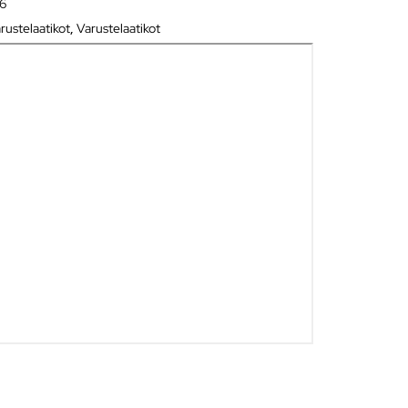
16
rustelaatikot
,
Varustelaatikot