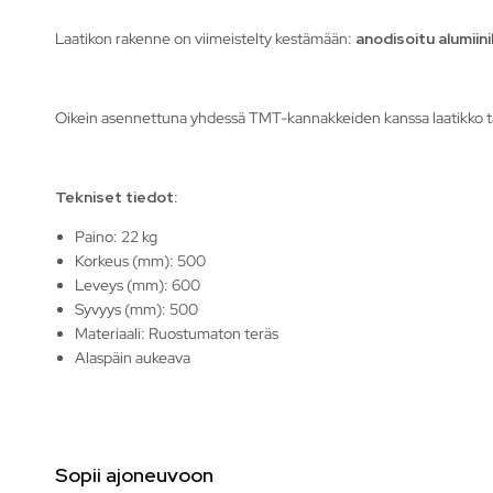
Laatikon rakenne on viimeistelty kestämään:
anodisoitu alumiin
Oikein asennettuna yhdessä TMT-kannakkeiden kanssa laatikko tä
Tekniset tiedot:
Paino: 22 kg
Korkeus (mm): 500
Leveys (mm): 600
Syvyys (mm): 500
Materiaali: Ruostumaton teräs
Alaspäin aukeava
Sopii ajoneuvoon