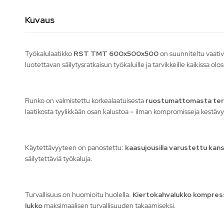
Kuvaus
Työkalulaatikko
RST TMT 600x500x500
on suunniteltu vaativa
luotettavan säilytysratkaisun työkaluille ja tarvikkeille kaikissa olo
Runko on valmistettu korkealaatuisesta
ruostumattomasta ter
laatikosta tyylikkään osan kalustoa – ilman kompromisseja kestäv
Käytettävyyteen on panostettu:
kaasujousilla varustettu kans
säilytettäviä työkaluja.
Turvallisuus on huomioitu huolella.
Kiertokahvalukko kompress
lukko
maksimaalisen turvallisuuden takaamiseksi.