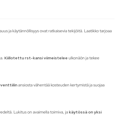
suus ja käytännöllisyys ovat ratkaisevia tekijöitä. Laatikko tarjoaa
ta.
Kiillotettu rst-kansi viimeistelee
ulkonäön ja tekee
enttiilin
ansiosta vähentää kosteuden kertymistä ja suojaa
vedeltä. Lukitus on avaimella toimiva, ja
käytössä on yksi