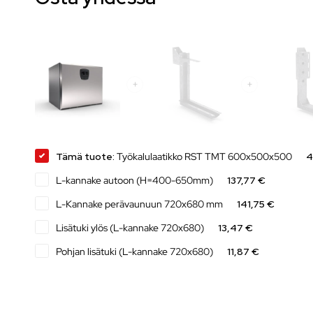
Tämä tuote:
Työkalulaatikko RST TMT 600x500x500
4
L-kannake autoon (H=400-650mm)
137,77 €
L-Kannake perävaunuun 720x680 mm
141,75 €
Lisätuki ylös (L-kannake 720x680)
13,47 €
Pohjan lisätuki (L-kannake 720x680)
11,87 €