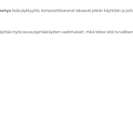
ikehys
lisää jäykkyyttä, komposiittisaranat takaavat pitkän käyttöiän ja poh
yttää myös sivusuojamääräysten vaatimukset, mikä tekee siitä turvallise