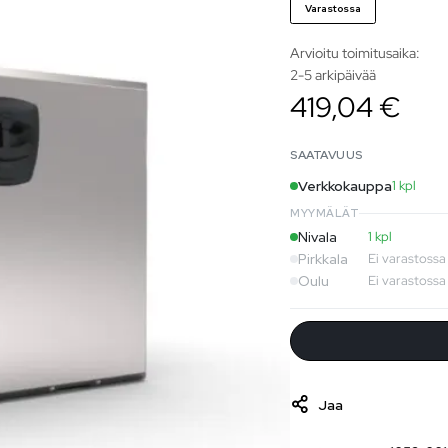
Varastossa
Arvioitu toimitusaika:
2-5 arkipäivää
419,04 €
SAATAVUUS
Verkkokauppa
1 kpl
MYYMÄLÄT
Nivala
1 kpl
Pirkkala
Ei varastossa
Oulu
Ei varastossa
Jaa