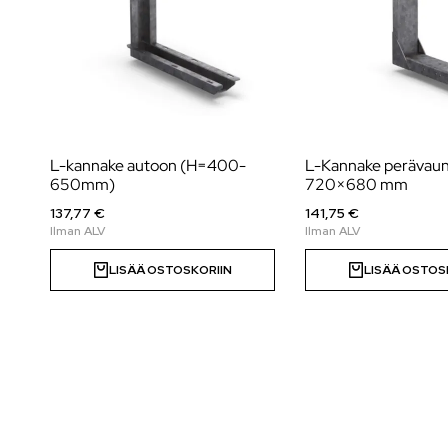
L-kannake autoon (H=400-
L-Kannake perävau
650mm)
720×680 mm
137,77 €
141,75 €
LISÄÄ OSTOSKORIIN
LISÄÄ OSTOS