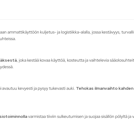
an ammattikäyttöön kuljetus- ja logistiikka-alalla, jossa kestävyys, turvalli
suhteissa.
äksestä
, joka kestää kovaa käyttöä, kosteutta ja vaihtelevia sääolosuhtei
yydessä.
i
avautuu kevyesti ja pysyy tukevasti auki.
Tehokas ilmanvaihto kahden v
iotoiminnolla
varmistaa tiiviin sulkeutumisen ja suojaa sisällön pölyltä ja 