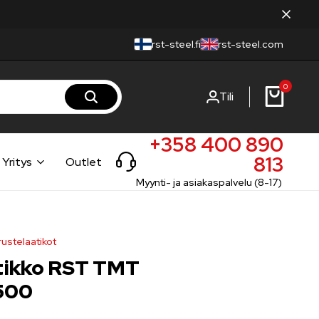
rst-steel.fi
rst-steel.com
0
Tili
+358 400 890
813
Yritys
Outlet
Myynti- ja asiakaspalvelu (8-17)
rustelaatikot
tikko RST TMT
500