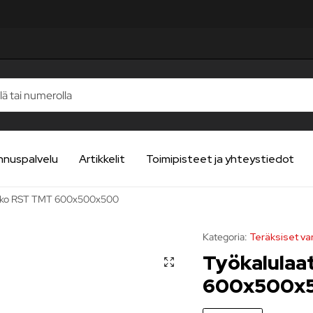
TELUA
TELUA
TELUA
TELUA
TELUA
nnuspalvelu
Artikkelit
Toimipisteet ja yhteystiedot
ikko RST TMT 600x500x500
Kategoria:
Teräksiset va
Työkalulaa
600x500x