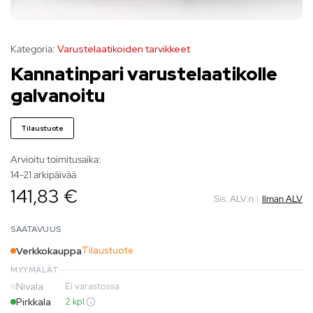
Kategoria:
Varustelaatikoiden tarvikkeet
Kannatinpari varustelaatikolle
galvanoitu
Tilaustuote
Arvioitu toimitusaika:
14-21 arkipäivää
141,83 €
Sis. ALV:n
|
Ilman ALV
SAATAVUUS
Verkkokauppa
Tilaustuote
MYYMÄLÄT
Nivala
Ei varastossa
Pirkkala
2 kpl