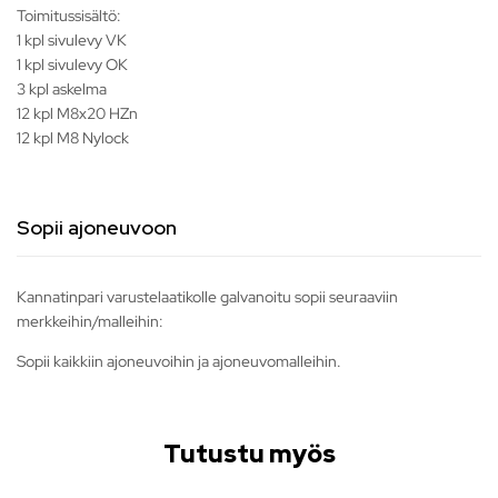
Toimitussisältö:
1 kpl sivulevy VK
1 kpl sivulevy OK
3 kpl askelma
12 kpl M8x20 HZn
12 kpl M8 Nylock
Sopii ajoneuvoon
Kannatinpari varustelaatikolle galvanoitu sopii seuraaviin
merkkeihin/malleihin:
Sopii kaikkiin ajoneuvoihin ja ajoneuvomalleihin.
Tutustu myös