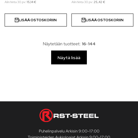
Alin hinta 30 pv:
15,14
€
Alin hinta 30 pv:
25,42
€
LISÄÄ OSTOSKORIIN
LISÄÄ OSTOSKORIIN
Näytetään tuotteet:
16
-
144
Näytä lisää
Puhelinpalvelu Arkisin 9:00-17:00
Toimipisteiden Aukioloajat Arkisin 9:00-17:00