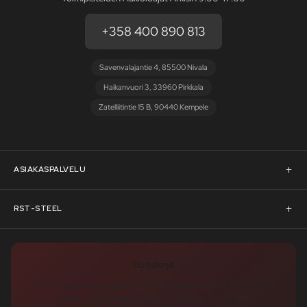
+358 400 890 813
Savenvalajantie 4, 85500 Nivala
Haikanvuori 3, 33960 Pirkkala
Zatelliitintie 15 B, 90440 Kempele
ASIAKASPALVELU
Asiakaspalvelu
RST-STEEL
Pyydä tarjous
RST-Steelin tarina
Uutiskirje
Rahoitus
rst-steel.com
Tilaa uutiskirje – nappaa heti -10 % alennuskoodi ja pysy ajan
tasalla uutuuksista, tarjouksista ja kampanjoista!