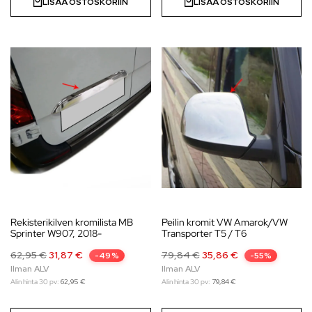
LISÄÄ OSTOSKORIIN
LISÄÄ OSTOSKORIIN
Rekisterikilven kromilista MB
Peilin kromit VW Amarok/VW
Sprinter W907, 2018-
Transporter T5 / T6
62,95
€
31,87
€
79,84
€
35,86
€
-49%
-55%
Alin hinta 30 pv:
62,95
€
Alin hinta 30 pv:
79,84
€