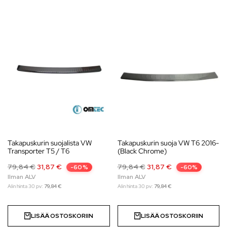
Takapuskurin suojalista VW
Takapuskurin suoja VW T6 2016-
Transporter T5 / T6
(Black Chrome)
79,84
€
31,87
€
79,84
€
31,87
€
-60%
-60%
Alin hinta 30 pv:
79,84
€
Alin hinta 30 pv:
79,84
€
LISÄÄ OSTOSKORIIN
LISÄÄ OSTOSKORIIN