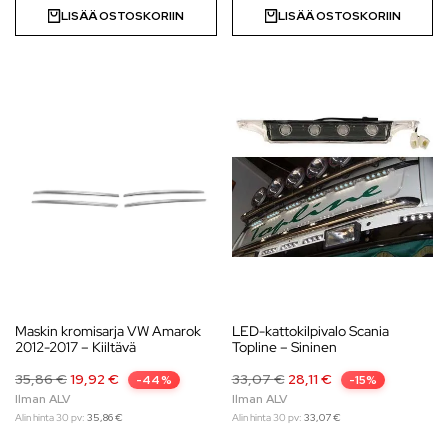
LISÄÄ OSTOSKORIIN
LISÄÄ OSTOSKORIIN
Maskin kromisarja VW Amarok
LED-kattokilpivalo Scania
2012-2017 – Kiiltävä
Topline – Sininen
35,86
€
19,92
€
33,07
€
28,11
€
-44%
-15%
Alin hinta 30 pv:
35,86
€
Alin hinta 30 pv:
33,07
€