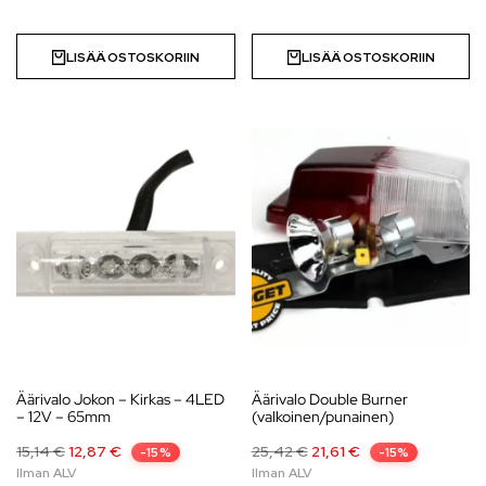
LISÄÄ OSTOSKORIIN
LISÄÄ OSTOSKORIIN
Äärivalo Jokon – Kirkas – 4LED
Äärivalo Double Burner
– 12V – 65mm
(valkoinen/punainen)
15,14
€
12,87
€
25,42
€
21,61
€
-15%
-15%