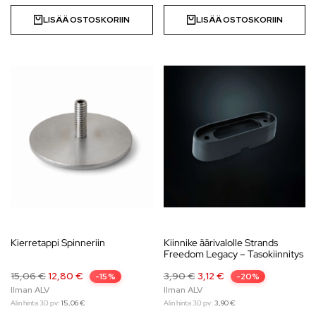
LISÄÄ OSTOSKORIIN
LISÄÄ OSTOSKORIIN
Kierretappi Spinneriin
Kiinnike äärivalolle Strands
Freedom Legacy – Tasokiinnitys
15,06
€
12,80
€
3,90
€
3,12
€
-15%
-20%
Alin hinta 30 pv:
15,06
€
Alin hinta 30 pv:
3,90
€