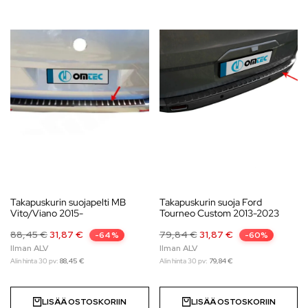
Takapuskurin suojapelti MB
Takapuskurin suoja Ford
Vito/Viano 2015-
Tourneo Custom 2013-2023
88,45
€
31,87
€
79,84
€
31,87
€
-64%
-60%
Alin hinta 30 pv:
88,45
€
Alin hinta 30 pv:
79,84
€
LISÄÄ OSTOSKORIIN
LISÄÄ OSTOSKORIIN