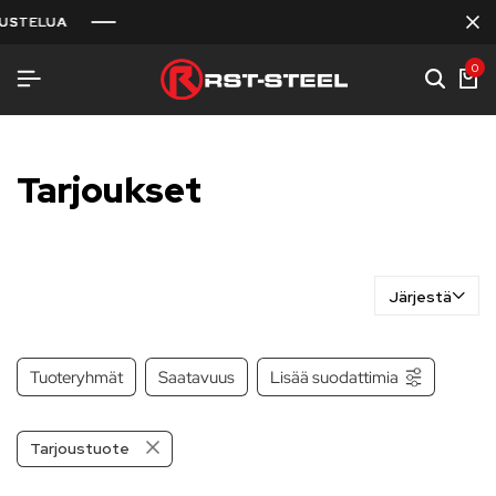
LUA
LUA
LUA
0
Järjestä
Tuoteryhmät
Saatavuus
Lisää suodattimia
Tarjoustuote