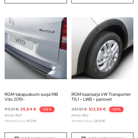
RGM takapuskurin suoja MB
RGM kaarisarja VW Transporter
Vito 2019-
T6.1 – LWB – pariovet
97,21
€
39,84
€
221,51
€
103,59
€
-59%
-53%
Alin hinta 30 pv:
97,21
€
Alin hinta 30 pv:
221,51
€