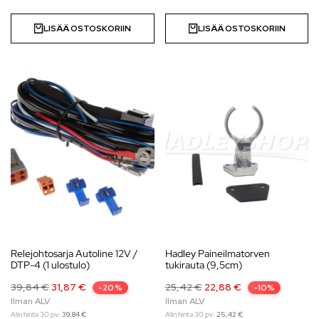
LISÄÄ OSTOSKORIIN
LISÄÄ OSTOSKORIIN
Relejohtosarja Autoline 12V /
Hadley Paineilmatorven
DTP-4 (1 ulostulo)
tukirauta (9,5cm)
39,84
€
31,87
€
25,42
€
22,88
€
-20%
-10%
Alin hinta 30 pv:
39,84
€
Alin hinta 30 pv:
25,42
€