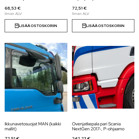
68,53 €
72,51 €
LISÄÄ OSTOSKORIIN
LISÄÄ OSTOSKORIIN
Ikkunavetosuojat MAN (kaikki
Ovenjatkepala pari Scania
mallit)
NextGen 2017-, P-ohjaamo
72,51 €
242,23 €