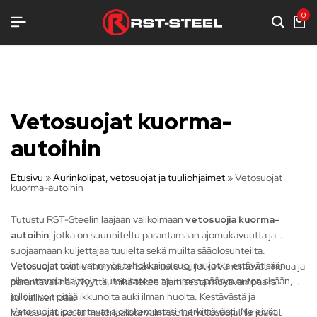
TELUA
TELUA
TELUA
0
Vetosuojat kuorma-
autoihin
Etusivu
»
Aurinkolipat, vetosuojat ja tuuliohjaimet
»
Vetosuojat
kuorma-autoihin
Tutustu RST-Steelin laajaan valikoimaan
vetosuojia kuorma-
autoihin
, jotka on suunniteltu parantamaan ajomukavuutta ja
suojaamaan kuljettajaa tuulelta sekä muilta sääolosuhteilta.
Vetosuojat toimivat myös tehokkaina suojina, jotka estävät sään
Vetosuojat ovat erinomaisia lisävarusteita, jotka vähentävät melua ja
aiheuttamia haittoja, kuten sateen tai lumen pääsyn auton sisään,
parantavat näkyvyyttä, mikä tekee ajamisesta mukavampaa ja
jolloin voit pitää ikkunoita auki ilman huolta. Kestävästä ja
turvallisempaa.
Vetosuojat parantavat ajokokemustasi merkittävästi. Ne eivät
korkealaatuisesta materiaalista valmistetut vetosuojat tarjoavat