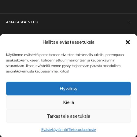
ASIAKASPALVELU
Asiakaspalvelu
RST-STEEL
Hallitse evästeasetuksia
Pyydä tarjous
Käytämme evästeitä parantamaan sivuston toiminnallisuuksiin, parempaan
RST-Steelin tarina
asiakaskokemukseen, kohdennettuun mainontaan ja kaupankäynnin
Uutiskirje
seurantaan. Ilman evästeitä emme pysty tarjoamaan parasta mahdollista
Rahoitus
rst-steel.com
asiointikokemusta kaupassamme. Kiitos!
Tilaa uutiskirje – nappaa heti -10 % alennuskoodi ja pysy ajan
tasalla uutuuksista, tarjouksista ja kampanjoista!
Toimitusehdot
Tukku-asiakkaaksi
Hyväksy
TILAA UUTISKIRJE
Tuotteiden palautusohjeet
Kiellä
Avoimet työpaikat
Tarkastele asetuksia
Oma tili
Artikkelit
Evästekäytännöt
Tietosuojaseloste
Tilaukset
Rekisteriseloste