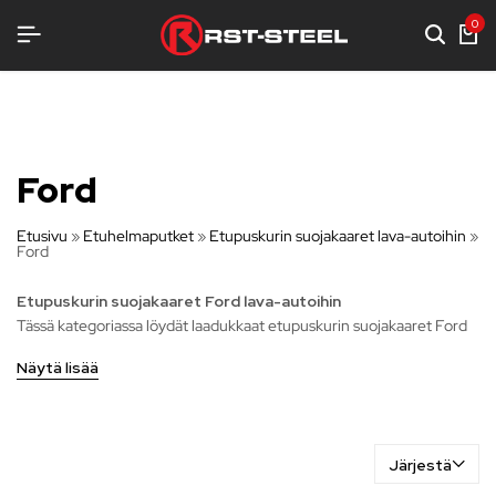
A VARUSTELUA
A VARUSTELUA
A VARUSTELUA
0
Ford
Etusivu
»
Etuhelmaputket
»
Etupuskurin suojakaaret lava-autoihin
»
Ford
Etupuskurin suojakaaret Ford lava-autoihin
Tässä kategoriassa löydät laadukkaat etupuskurin suojakaaret Ford
lava-autoihin, jotka tarjoavat lisäsuojaa ajoneuvosi etuosalle
Näytä lisää
vaativissa olosuhteissa. Nämä suojakaaret on suunniteltu
vahvistamaan puskuria ja suojaamaan sitä iskuilta, roskilta ja
maastossa syntyviltä vaurioilta.
Valikoimassamme on erilaisia etupuskurin suojakaaria, jotka on
Järjestä
räätälöity erityisesti lava-autoihin. Ne on valmistettu kestävistä ja