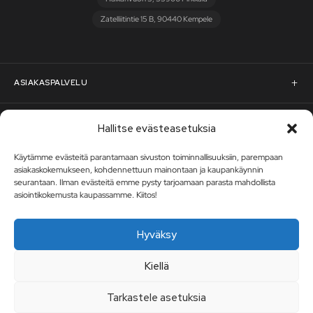
Zatelliitintie 15 B, 90440 Kempele
ASIAKASPALVELU
Asiakaspalvelu
RST-STEEL
Hallitse evästeasetuksia
Pyydä tarjous
Käytämme evästeitä parantamaan sivuston toiminnallisuuksiin, parempaan
RST-Steelin tarina
asiakaskokemukseen, kohdennettuun mainontaan ja kaupankäynnin
Uutiskirje
seurantaan. Ilman evästeitä emme pysty tarjoamaan parasta mahdollista
Rahoitus
rst-steel.com
asiointikokemusta kaupassamme. Kiitos!
Tilaa uutiskirje – nappaa heti -10 % alennuskoodi ja pysy ajan
tasalla uutuuksista, tarjouksista ja kampanjoista!
Toimitusehdot
Tukku-asiakkaaksi
Hyväksy
TILAA UUTISKIRJE
Tuotteiden palautusohjeet
Kiellä
Avoimet työpaikat
Tarkastele asetuksia
Oma tili
Artikkelit