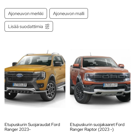
säänkestävistä materiaaleista, jotka takaavat pitkän käyttöiän ja
erinomaisen suojan. Helppo asennus tekee tuotteista vaivattomia ja
Ajoneuvon merkki
Ajoneuvon malli
käyttäjäystävällisiä.
Lisää suodattimia
Tutustu valikoimaamme ja löydä suojakaaret, jotka lisäävät Ford
lava-autosi kestävyyttä ja turvallisuutta!
Etupuskurin Suojaraudat Ford
Etupuskurin suojakaaret Ford
Ranger 2023-
Ranger Raptor (2023 -)