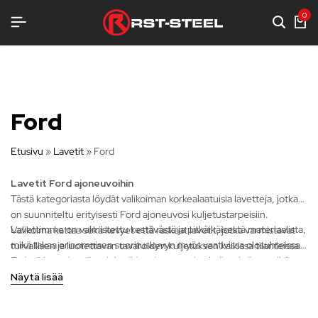
SENLUJAA VARUSTELUA
SENLUJAA VARUSTELUA
SENLUJAA VARUSTELUA
0
Ford
Etusivu
»
Lavetit
»
Ford
Lavetit Ford ajoneuvoihin
Tästä kategoriasta löydät valikoiman korkealaatuisia lavetteja, jotka
on suunniteltu erityisesti Ford ajoneuvosi kuljetustarpeisiin.
Lavettimme on valmistettu kestävästä ja pitkäikäisestä materiaalista,
Valikoima kattaa sekä kevyet että raskaat lavetit, jotka varmistavat
mikä takaa erinomaisen suorituskyvyn myös vaativissa olosuhteissa.
turvallisen ja luotettavan tavaroiden kuljetuksen kaikissa tilanteissa.
Etsitpä lavettia työprojekteihin tai vapaa-ajan kuljetuksiin, meiltä
löydät täydellisen ratkaisun Ford ajoneuvollesi.
Näytä lisää