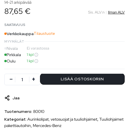
14-21 arkipäivää
87,65 €
Sis. ALV:n
|
Ilman ALV
SAATAVUUS
Verkkokauppa
Tilaustuote
MYYMÄLÄT
Nivala
Ei varastossa
Pirkkala
1 kpl
Oulu
1 kpl
LISÄÄ OSTOSKORIIN
Jaa
Tuotenumero:
80010
Kategoriat:
Aurinkolipat, vetosuojat ja tuuliohjaimet
,
Tuuliohjaimet
pakettiautoihin
,
Mercedes-Benz