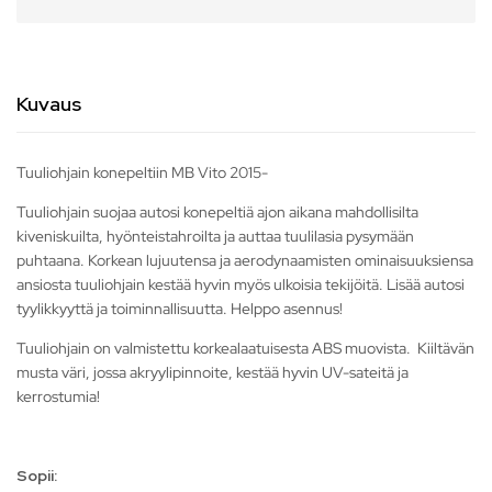
Kuvaus
Tuuliohjain konepeltiin MB Vito 2015-
Tuuliohjain suojaa autosi konepeltiä ajon aikana mahdollisilta
kiveniskuilta, hyönteistahroilta ja auttaa tuulilasia pysymään
puhtaana. Korkean lujuutensa ja aerodynaamisten ominaisuuksiensa
ansiosta tuuliohjain kestää hyvin myös ulkoisia tekijöitä. Lisää autosi
tyylikkyyttä ja toiminnallisuutta. Helppo asennus!
Tuuliohjain on valmistettu korkealaatuisesta ABS muovista. Kiiltävän
musta väri, jossa akryylipinnoite, kestää hyvin UV-sateitä ja
kerrostumia!
Sopii: