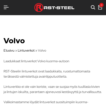
AA VARUSTELUA
AA VARUSTELUA
AA VARUSTELUA
0
Volvo
Etusivu
»
Lintuverkot
»
Volvo
Laadukkaat lintuverkot Volvo kuorma-autoon
RST-Steelin lintuverkot ovat laadukkaita, ruostumattomasta
teräksestä valmistettuja avainlipputuotteita.
Lintuverkko ei ole vain koriste, vaan se suojaa myös tuulilasia kivien
ja lintujen iskuilta, parantaen ajoneuvosi kestävyyttä ja turvallisuutta.
Valikoimastamme löydät lintuverkot suosituimpiin kuorma-