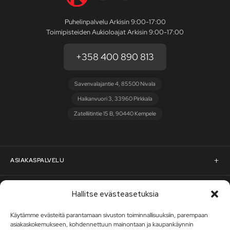
Puhelinpalvelu Arkisin 9:00-17:00
Toimipisteiden Aukioloajat Arkisin 9:00-17:00
+358 400 890 813
Savenvalajantie 4, 85500 Nivala
Haikanvuori 3, 33960 Pirkkala
Zatelliitintie 15 B, 90440 Kempele
ASIAKASPALVELU
Asiakaspalvelu
RST-STEEL
Hallitse evästeasetuksia
Pyydä tarjous
Käytämme evästeitä parantamaan sivuston toiminnallisuuksiin, parempaan
RST-Steelin tarina
asiakaskokemukseen, kohdennettuun mainontaan ja kaupankäynnin