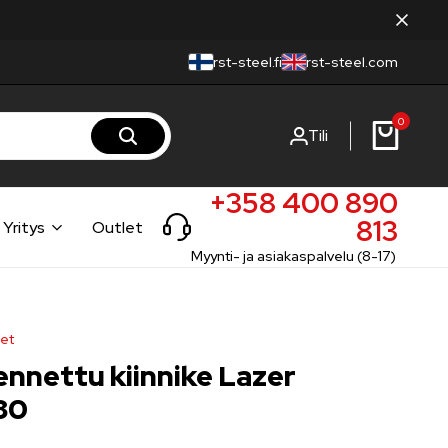
rst-steel.fi
rst-steel.com
0
Tili
+358 400 890
813
Yritys
Outlet
Myynti- ja asiakaspalvelu (8-17)
eet
nnettu kiinnike Lazer
 80