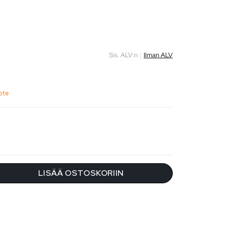
Sis. ALV:n
|
Ilman ALV
ote
LISÄÄ OSTOSKORIIN