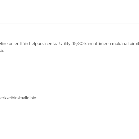
eline on erittäin helppo asentaa Utility 45/80 kannattimeen mukana toimitet
sä.
merkkeihin/malleihin: