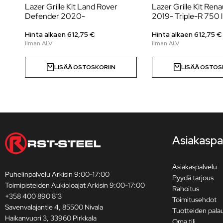
Lazer Grille Kit Land Rover
Lazer Grille Kit Rena
Defender 2020-
2019- Triple-R 750 li
Hinta alkaen
612,75
€
Hinta alkaen
612,75
€
LISÄÄ OSTOSKORIIN
LISÄÄ OSTOS
Asiakaspa
Asiakaspalvelu
Puhelinpalvelu Arkisin 9:00-17:00
Pyydä tarjous
Toimipisteiden Aukioloajat Arkisin 9:00-17:00
Rahoitus
+358 400 890 813
Toimitusehdot
Savenvalajantie 4, 85500 Nivala
Tuotteiden pala
Haikanvuori 3, 33960 Pirkkala
Oma tili