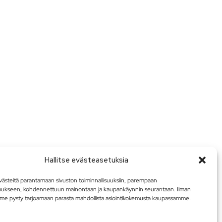
Hallitse evästeasetuksia
steitä parantamaan sivuston toiminnallisuuksiin, parempaan
mukseen, kohdennettuun mainontaan ja kaupankäynnin seurantaan. Ilman
me pysty tarjoamaan parasta mahdollista asiointikokemusta kaupassamme.