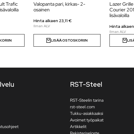
ult Trafic
Valopanta pari, kirkas- 2-
Lazer Grille
sävaloilla
osainen
Courier 201
lisävaloilla
Hinta alkaen
23,11
€
Hinta alkae
KORIIN
LISÄÄ OSTOSKORIIN
LIS
lvelu
RST-Steel
RST-Steelin tarina
rst-steel.com
Tukku-asiakkaaksi
Avoimet työpaikat
utusohjeet
Artikkelit
Rekisteriseloste