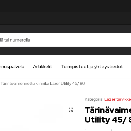
TELUA
TELUA
TELUA
TELUA
TELUA
nnuspalvelu
Artikkelit
Toimipisteet ja yhteystiedot
Tärinävaimennettu kiinnike Lazer Utility 45/ 80
Kategoria:
Lazer tarvikk
Tärinävaime
Utility 45/