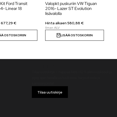
 Kit Ford Transit
Valopkt puskuriin VW Tiguan
Laz
4- Linear 18
2016- Lazer ST Evolution
Kil
lisävalolla
Hi
n 677,29 €
Hinta alkaen
580,88
€
ÄÄ OSTOSKORIIN
LISÄÄ OSTOSKORIIN
Uutiskirje
Tilaa uutiskirje – nappaa heti -10 % alennuskoodi ja
pysy ajan tasalla uutuuksista, tarjouksista ja
kampanjoista!
Tilaa uutiskirje