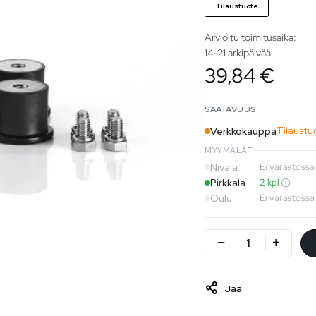
Tilaustuote
Arvioitu toimitusaika:
14-21 arkipäivää
39,84 €
SAATAVUUS
Verkkokauppa
Tilaustu
MYYMÄLÄT
Nivala
Ei varastossa
Pirkkala
2 kpl
Oulu
Ei varastossa
Jaa