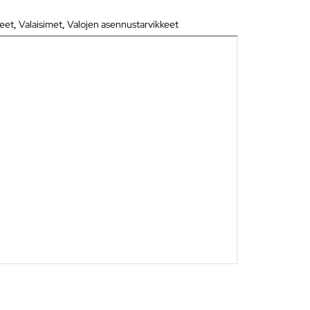
keet
,
Valaisimet
,
Valojen asennustarvikkeet