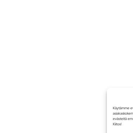
Käytämme evä
asiakaskoke
evästeitä em
Kiitos!