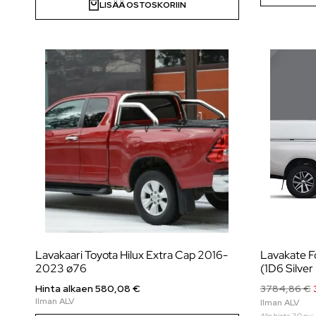
LISÄÄ OSTOSKORIIN
Lavakaari Toyota Hilux Extra Cap 2016-
Lavakate Fo
2023 ø76
(1D6 Silver 
Hinta alkaen
580,08
€
3784,86
€
Alin hinta 30 pv: