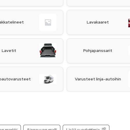
akkatelineet
Lavakaaret
Lavetit
Pohjapanssarit
oautovarusteet
Varusteet linja-autoihin
on merkki
Ajoneuvon malli
Lisää suodattimia