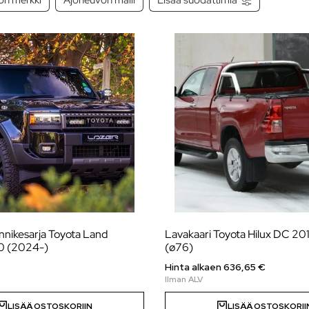
iinnikesarja Toyota Land
Lavakaari Toyota Hilux DC 2
0 (2024-)
(ø76)
Hinta alkaen 636,65 €
LISÄÄ OSTOSKORIIN
LISÄÄ OSTOSKORII