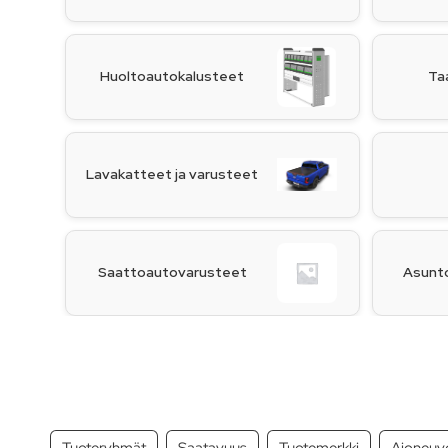
Huoltoautokalusteet
Ta
Lavakatteet ja varusteet
Saattoautovarusteet
Asunt
Tuoteryhmät
Saatavuus
Tuotemerkki
Ajoneuv