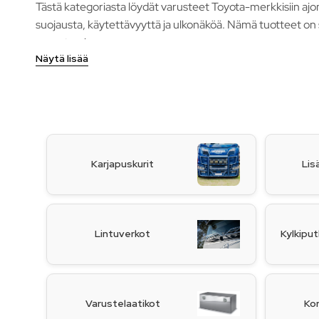
Tästä kategoriasta löydät varusteet Toyota-merkkisiin ajone
suojausta, käytettävyyttä ja ulkonäköä. Nämä tuotteet on s
parantamiseen.
Näytä lisää
Karjapuskurit
Lis
Lintuverkot
Kylkiput
Varustelaatikot
Kor