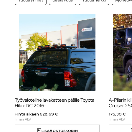
Työvaloteline lavakatteen päälle Toyota
A-Pilarin k
Hilux DC 2016-
Cruiser 25
Hinta alkaen
628,69
€
175,30 €
LISÄÄ OSTOSKORIIN