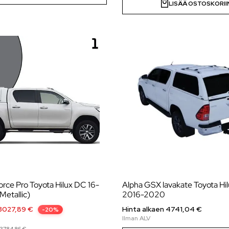
LISÄÄ OSTOSKORII
rce Pro Toyota Hilux DC 16-
Alpha GSX lavakate Toyota Hi
Metallic)
2016-2020
3027,89
€
Hinta alkaen 4741,04 €
-20%
3784,86
€