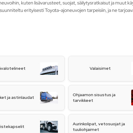
uvoihin, kuten lisävarusteet, suojat, säilytysratkaisut ja muut käy
uunniteltu erityisesti Toyota-ajoneuvojen tarpeisiin, ja ne tarjoav
ävalotelineet
Valaisimet
Ohjaamon sisustus ja
ket ja astinlaudat
tarvikkeet
Aurinkolipat, vetosuojat ja
istekapselit
tuuliohjaimet