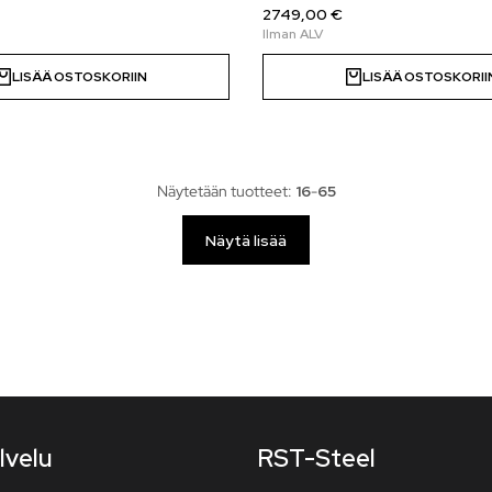
2749,00 €
LISÄÄ OSTOSKORIIN
LISÄÄ OSTOSKORII
Näytetään tuotteet:
16
-
65
Näytä lisää
lvelu
RST-Steel