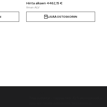
Hinta alkaen 4462,15 €
N
LISÄÄ OSTOSKORIIN
Uutiskirje
Tilaa uutiskirje – nappaa heti -10 % alennuskoodi ja
pysy ajan tasalla uutuuksista, tarjouksista ja