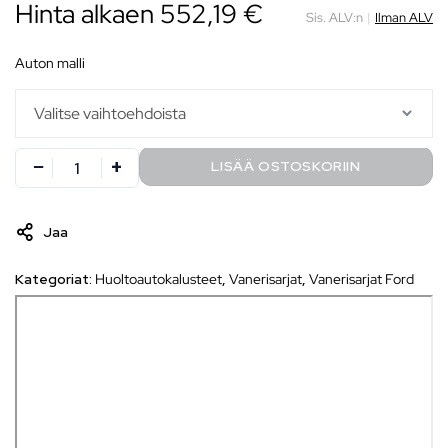
Hinta alkaen
552,19
€
Sis. ALV:n
|
Ilman ALV
auton malli
LISÄÄ OSTOSKORIIN
Jaa
Kategoriat:
Huoltoautokalusteet
,
Vanerisarjat
,
Vanerisarjat Ford