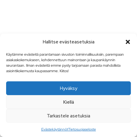
Hallitse evästeasetuksia
Käytämme evästeitä parantamaan sivuston toiminnallisuuksiin, parempaan
asiakaskokemukseen, kohdennettuun mainontaan ja kaupankäynnin
seurantaan. Ilman evästeitä emme pysty tarjoamaan parasta mahdollista
asiointikokemusta kaupassamme. Kiitos!
Hyväksy
Kiellä
Tarkastele asetuksia
Evästekäytännöt
Tietosuojaseloste