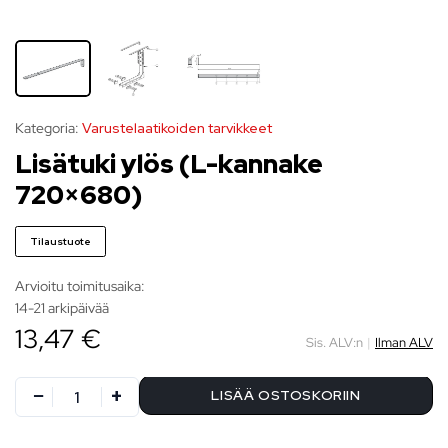
Kategoria:
Varustelaatikoiden tarvikkeet
Lisätuki ylös (L-kannake
720×680)
Tilaustuote
Arvioitu toimitusaika:
14-21 arkipäivää
13,47 €
Sis. ALV:n
|
Ilman ALV
LISÄÄ OSTOSKORIIN