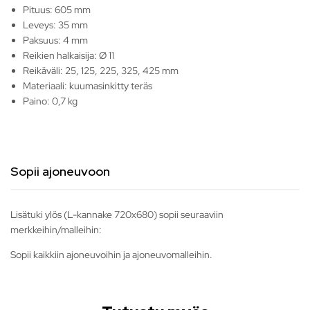
Pituus: 605 mm
Leveys: 35 mm
Paksuus: 4 mm
Reikien halkaisija: Ø 11
Reikäväli: 25, 125, 225, 325, 425 mm
Materiaali: kuumasinkitty teräs
Paino: 0,7 kg
Sopii ajoneuvoon
Lisätuki ylös (L-kannake 720x680) sopii seuraaviin
merkkeihin/malleihin:
Sopii kaikkiin ajoneuvoihin ja ajoneuvomalleihin.