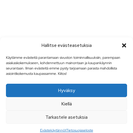
Hallitse evästeasetuksia
Käytämme evästeitä parantamaan sivuston toiminnallisuuksiin, parempaan
asiakaskokemukseen, kohdennettuun mainontaan ja kaupankäynnin
seurantaan. Ilman evästeitä emme pysty tarjoamaan parasta mahdollista
asiointikokemusta kaupassamme. Kiitos!
Hyväksy
Kiellä
Tarkastele asetuksia
Evästekäytännöt
Tietosuojaseloste