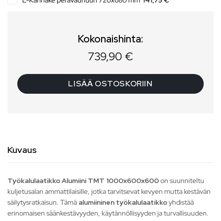
L-Kannake perävaunuun 720x680 mm
141,75 €
Kokonaishinta:
739,90
€
LISÄÄ OSTOSKORIIN
Kuvaus
Työkalulaatikko Alumiini TMT 1000x600x600
on suunniteltu
kuljetusalan ammattilaisille, jotka tarvitsevat kevyen mutta kestävän
säilytysratkaisun. Tämä
alumiininen työkalulaatikko
yhdistää
erinomaisen säänkestävyyden, käytännöllisyyden ja turvallisuuden.