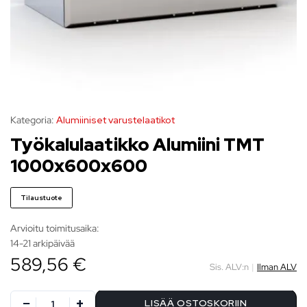
Kategoria:
Alumiiniset varustelaatikot
Työkalulaatikko Alumiini TMT
1000x600x600
Tilaustuote
Arvioitu toimitusaika:
14-21 arkipäivää
589,56 €
Sis. ALV:n
|
Ilman ALV
LISÄÄ OSTOSKORIIN