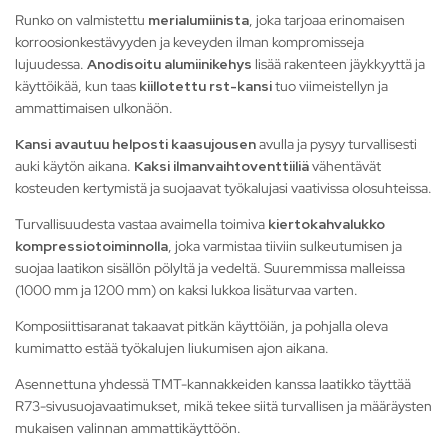
Runko on valmistettu
merialumiinista
, joka tarjoaa erinomaisen
korroosionkestävyyden ja keveyden ilman kompromisseja
lujuudessa.
Anodisoitu alumiinikehys
lisää rakenteen jäykkyyttä ja
käyttöikää, kun taas
kiillotettu rst-kansi
tuo viimeistellyn ja
ammattimaisen ulkonäön.
Kansi avautuu helposti kaasujousen
avulla ja pysyy turvallisesti
auki käytön aikana.
Kaksi ilmanvaihtoventtiiliä
vähentävät
kosteuden kertymistä ja suojaavat työkalujasi vaativissa olosuhteissa.
Turvallisuudesta vastaa avaimella toimiva
kiertokahvalukko
kompressiotoiminnolla
, joka varmistaa tiiviin sulkeutumisen ja
suojaa laatikon sisällön pölyltä ja vedeltä. Suuremmissa malleissa
(1000 mm ja 1200 mm) on kaksi lukkoa lisäturvaa varten.
Komposiittisaranat takaavat pitkän käyttöiän, ja pohjalla oleva
kumimatto estää työkalujen liukumisen ajon aikana.
Asennettuna yhdessä TMT-kannakkeiden kanssa laatikko täyttää
R73-sivusuojavaatimukset, mikä tekee siitä turvallisen ja määräysten
mukaisen valinnan ammattikäyttöön.