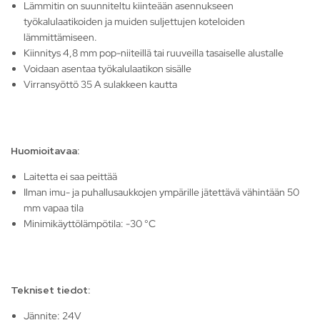
Lämmitin on suunniteltu kiinteään asennukseen
työkalulaatikoiden ja muiden suljettujen koteloiden
lämmittämiseen.
Kiinnitys 4,8 mm pop-niiteillä tai ruuveilla tasaiselle alustalle
Voidaan asentaa työkalulaatikon sisälle
Virransyöttö 35 A sulakkeen kautta
Huomioitavaa:
Laitetta ei saa peittää
Ilman imu- ja puhallusaukkojen ympärille jätettävä vähintään 50
mm vapaa tila
Minimikäyttölämpötila: -30 °C
Tekniset tiedot:
Jännite: 24V