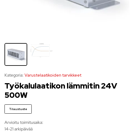
Kategoria:
Varustelaatikoiden tarvikkeet
Työkalulaatikon lämmitin 24V
500W
Tilaustuote
Arvioitu toimitusaika:
14-21 arkipäivää