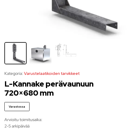
Kategoria:
Varustelaatikoiden tarvikkeet
L-Kannake perävaunuun
720×680 mm
Varastossa
Arvioitu toimitusaika:
2-5 arkipäivää