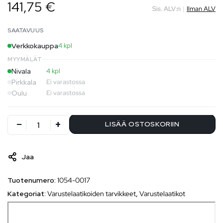
141,75 €
Sis. ALV:n
|
Ilman ALV
SAATAVUUS
Verkkokauppa
4 kpl
MYYMÄLÄT
Nivala
4 kpl
Pirkkala
Ei varastossa
Oulu
Ei varastossa
LISÄÄ OSTOSKORIIN
Jaa
Tuotenumero:
1054-0017
Kategoriat:
Varustelaatikoiden tarvikkeet
,
Varustelaatikot