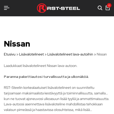
JAA VARUSTELUA
JAA VARUSTELUA
JAA VARUSTELUA
0
Nissan
Etusivu
»
Lisävalotelineet
»
Lisävalotelineet lava-autoihin
»
Nissan
Laadukkaat lisävalotelineet Nissan lava-autoon.
Paranna pakettiautosi turvallisuutta ja ulkonäköä.
RST-Steelin korkealaatuiset lisävalotelineet on suunniteltu
tarjoamaan maksimaalista kestävyyttä ja toiminnallisuutta, samalla
kun ne tuovat ajoneuvosi ulkoasuun lisää tyyliä ja ammattimaisuutta.
Lava-autoosi asennettava lisävaloteline mahdollistaa tehokkaan
valaisun pimeässä ja haastavissa olosuhteissa, mikä lisää