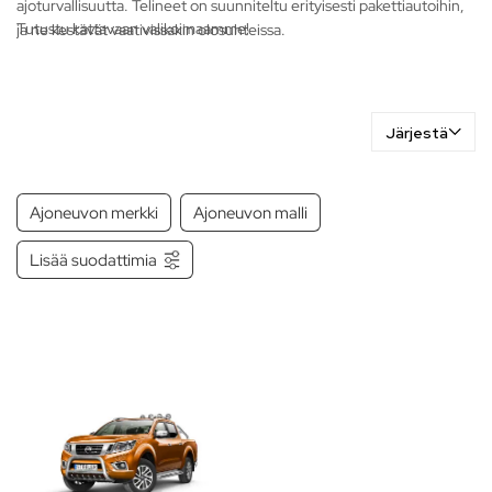
ajoturvallisuutta. Telineet on suunniteltu erityisesti pakettiautoihin,
Tutustu kattavaan valikoimaamme!
ja ne kestävät vaativissakin olosuhteissa.
Järjestä
Ajoneuvon merkki
Ajoneuvon malli
Lisää suodattimia