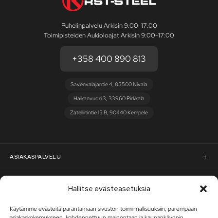
Puhelinpalvelu Arkisin 9:00-17:00
Toimipisteiden Aukioloajat Arkisin 9:00-17:00
+358 400 890 813
Savenvalajantie 4, 85500 Nivala
Haikanvuori 3, 33960 Pirkkala
Zatelliitintie 15 B, 90440 Kempele
ASIAKASPALVELU
Asiakaspalvelu
RST-STEEL
Hallitse evästeasetuksia
Pyydä tarjous
Käytämme evästeitä parantamaan sivuston toiminnallisuuksiin, parempaan
RST-Steelin tarina
asiakaskokemukseen, kohdennettuun mainontaan ja kaupankäynnin